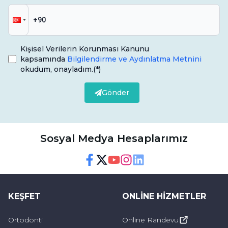
Kişisel Verilerin Korunması Kanunu
kapsamında
Bilgilendirme ve Aydınlatma Metnini
okudum, onayladım.
(*)
Gönder
Sosyal Medya Hesaplarımız
Facebook
Twitter
Youtube
Instagram
Linkedin
KEŞFET
ONLINE HIZMETLER
Ortodonti
Online Randevu