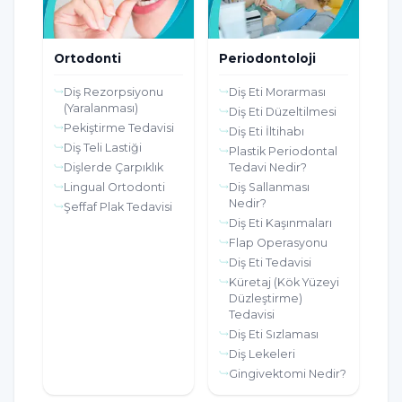
Ortodonti
Periodontoloji
Diş Rezorpsiyonu
Diş Eti Morarması
(Yaralanması)
Diş Eti Düzeltilmesi
Pekiştirme Tedavisi
Diş Eti İltihabı
Diş Teli Lastiği
Plastik Periodontal
Dişlerde Çarpıklık
Tedavi Nedir?
Lingual Ortodonti
Diş Sallanması
Nedir?
Şeffaf Plak Tedavisi
Diş Eti Kaşınmaları
Flap Operasyonu
Diş Eti Tedavisi
Küretaj (Kök Yüzeyi
Düzleştirme)
Tedavisi
Diş Eti Sızlaması
Diş Lekeleri
Gingivektomi Nedir?