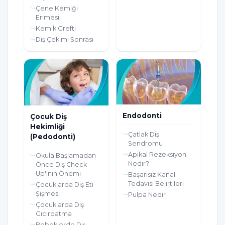
Çene Kemiği
Erimesi
Kemik Grefti
Diş Çekimi Sonrası
Endodonti
Çocuk Diş
Hekimliği
Çatlak Diş
(Pedodonti)
Sendromu
Apikal Rezeksiyon
Okula Başlamadan
Nedir?
Önce Diş Check-
Up'ının Önemi
Başarısız Kanal
Tedavisi Belirtileri
Çocuklarda Diş Eti
Şişmesi
Pulpa Nedir
Çocuklarda Diş
Gıcırdatma
Bebeklerde Diş