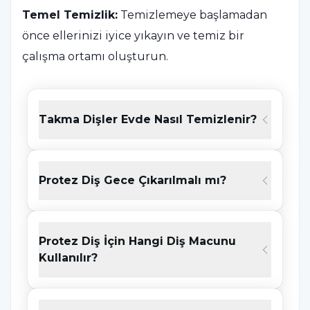
Temel Temizlik:
Temizlemeye başlamadan
önce ellerinizi iyice yıkayın ve temiz bir
çalışma ortamı oluşturun.
Protezi Yıkayın:
Protezinizi ılık su altında iyice
yıkayın. Bu, yiyecek artıklarını ve gevşemiş
Takma Dişler Evde Nasıl Temizlenir?
plakları çıkarmaya yardımcı olur.
Fırçalama:
Yumuşak bir diş fırçası veya protez
Protez Diş Gece Çıkarılmalı mı?
özel bir fırça kullanarak protezinizi nazikçe
fırçalayın. Sert kıllı diş fırçaları proteze zarar
verebilir, bu nedenle yumuşak kıllı bir fırça
Protez Diş İçin Hangi Diş Macunu
tercih edin.
Kullanılır?
Diş Protezi Temizleme Tabletleri:
Protez diş
temizliği için diş protezi temizleme tabletleri