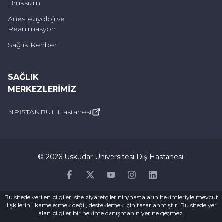
Bruksizm
kullanan kişilerde, çevre dokularda
Anesteziyoloji ve
kızarıklık, şişlik veya enfeksiyon belirtileri
Reanimasyon
varsa, periodontal tedaviye ihtiyaç
Sağlık Rehberi
duyulabilir.
Diş eti hastalıkları erken teşhis edilip tedavi
SAĞLIK
edilmediğinde, sadece ağız sağlığını değil,
MERKEZLERIMIZ
genel sağlığı da olumsuz etkileyebilir. Diş
NPİSTANBUL Hastanesi
kayıplarını önlemek ve sağlıklı diş etlerine
sahip olmak için yukarıdaki belirtileri fark
ettiğinizde bir periodontoloji uzmanına
©
2026
Üsküdar Üniversitesi Diş Hastanesi
.
başvurmalısınız.
Facebook
Twitter
Youtube
Instagram
Linkedin
Periodontoloji Ne Demek?
Bu sitede verilen bilgiler, site ziyaretçilerinin/hastaların hekimleriyle mevcut
ilişkilerini ikame etmek değil, desteklemek için tasarlanmıştır. Bu sitede yer
alan bilgiler bir hekime danışmanın yerine geçmez.
Periodontoloji, diş hekimliğinin diş eti