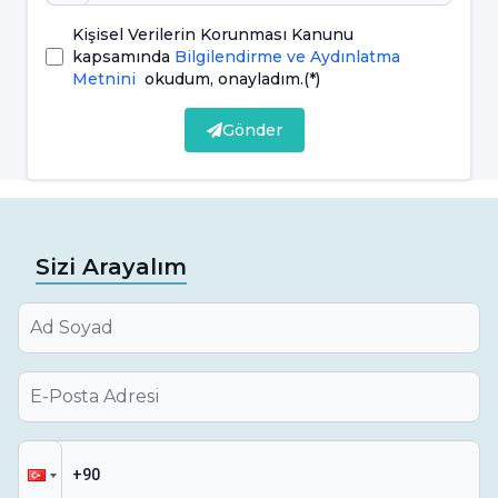
Dişlerin Sabitlenmesi:
Diş tellerinin daha
Kişisel Verilerin Korunması Kanunu
kapsamında
Bilgilendirme ve Aydınlatma
etkili bir şekilde sabitlenmesi ve yerinde
Metnini
okudum, onayladım.
(*)
tutulması için lastikler kullanılabilir.
Gönder
Diş Teli Lastiği Nasıl Değiştirilir?
Diş teli lastiklerinin değiştirilmesi, diş hekimi
veya ortodontist tarafından yapılırken bazı
Sizi Arayalım
durumlarda hastalar tarafından da
gerçekleştirilebilir. Değişim işlemi, temiz eller
veya steril eldivenler kullanılarak hijyenik bir
şekilde gerçekleştirilmelidir. Önce ayna
kullanarak eski lastiklerin tespit edilmesi ve
çıkarılması gereklidir. Sonra yeni lastikler,
braketlere veya tellere dikkatlice takılır ve