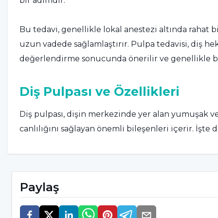
bir adımdır.
Bu tedavi, genellikle lokal anestezi altında rahat b
uzun vadede sağlamlaştırır. Pulpa tedavisi, diş hek
değerlendirme sonucunda önerilir ve genellikle baş
Diş Pulpası ve Özellikleri
Diş pulpası, dişin merkezinde yer alan yumuşak ve 
canlılığını sağlayan önemli bileşenleri içerir. İşte 
Sinir Lifleri:
Diş pulpası, dişi çevreleyen dentin tab
sinir lifleri, dişe gelen uyarıları algılar, sıcaklık ve
Paylaş
Kan Damarları:
Diş pulpası, kan damarları aracılığ
hücrelere oksijen ve besinleri taşır.