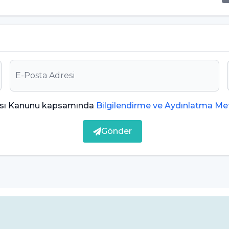
rlarını destekleyen bağ dokusunu içerir. Bu dokular,
ı olur.
Bu hücreler, dişin gelişiminden, onarımına kadar
ması Kanunu kapsamında
Bilgilendirme ve Aydınlatma Met
de mineralizasyonu sağlar. Bu, dişin sert
Gönder
eri Nelerdir?
terebilir. İşte diş pulpası sorunlarının belirtileri:
r. Sıcak veya soğuk yiyecek içeceklerle temas