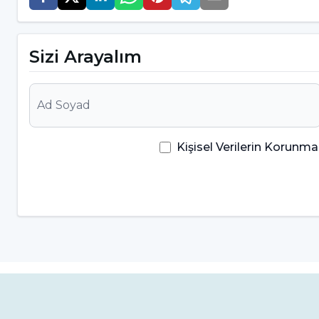
Bağ Doku:
Diş pulpası, sinir liflerini ve kan dama
Sizi Arayalım
pulpanın sağlıklı ve fonksiyonel kalmasına yardımc
Hücreler:
Pulpada çeşitli hücre tipleri bulunur. 
çeşitli görevleri yerine getirir.
Kişisel Verilerin Korun
Mineralizasyon:
Diş pulpası, dişin gelişim sürecin
dokularının oluşumunu içerir.
Diş Pulpası Sorununun Belirtil
Diş pulpası sorunları çeşitli belirtilerle kendini gös
Ağrı ve Hassasiyet:
En yaygın belirtilerden biridi