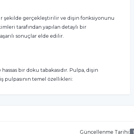
ir şekilde gerçekleştirilir ve dişin fonksiyonunu
imleri tarafından yapılan detaylı bir
arılı sonuçlar elde edilir.
hassas bir doku tabakasıdır. Pulpa, dişin
diş pulpasının temel özellikleri:
akasının içinde bulunan sinir liflerini içerir. Bu
 basınç gibi dış etkenlere karşı tepki verir.
ıyla dişi besler. Bu kan damarları, pulpanın içindeki
Güncellenme Tarihi
: