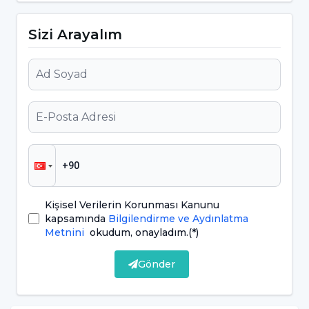
uzmanlık sahasına girer.
Sizi Arayalım
Pedodontistlerin görevleri arasında şunlar
yer alır:
Çocukların ilk diş muayenesini
gerçekleştirmek ve düzenli kontrolleri
sağlamak,
Süt dişlerinin sağlıklı gelişimini izlemek,
Çocuklarda diş çürüklerini önleyici
Kişisel Verilerin Korunması Kanunu
tedaviler uygulamak,
kapsamında
Bilgilendirme ve Aydınlatma
Metnini
okudum, onayladım.
(*)
Diş kayıplarını önlemek için yer tutucular
kullanmak,
Gönder
Çocukların diş ve çene yapısını takip