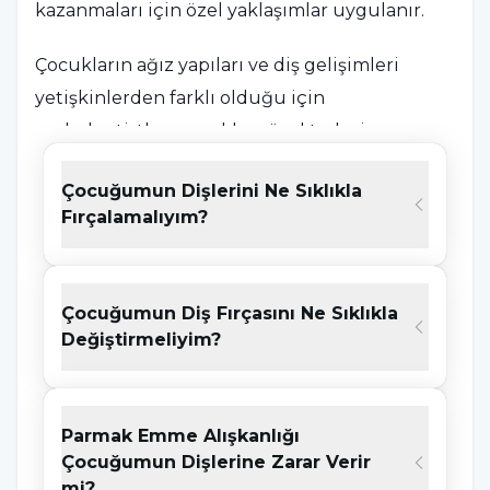
kazanmaları için özel yaklaşımlar uygulanır.
Çocukların ağız yapıları ve diş gelişimleri
yetişkinlerden farklı olduğu için
pedodontistler, çocuklara özel tedavi
yöntemleri kullanarak çene ve diş gelişimini
Çocuğumun Dişlerini Ne Sıklıkla
yakından takip eder. Çocuk diş hekimliği,
Fırçalamalıyım?
yalnızca tedaviye yönelik bir alan değildir; aynı
zamanda çürükleri önlemek, ortodontik
problemleri erken tespit etmek ve diş sağlığını
Çocuğumun Diş Fırçasını Ne Sıklıkla
destekleyici alışkanlıklar kazandırmak için de
Değiştirmeliyim?
önemlidir.
Pedodontist (Çocuk Diş Hekimi) Kimdir?
Parmak Emme Alışkanlığı
Çocuğumun Dişlerine Zarar Verir
Pedodontist, çocuk diş hekimliği alanında
mi?