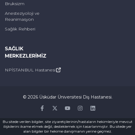
hekimine veya periodontiste danışmanız
Bruksizm
gerekebilir. Uzman, sorunun nedenini
Anesteziyoloji ve
Reanimasyon
belirleyerek uygun tedavi ve önerilerde
Sağlık Rehberi
bulunabilir.
Eğer diş eti kaşıntısı uzun süre devam eder
SAĞLIK
veya şiddetlenirse, kendi kendinize tedavi
MERKEZLERIMIZ
yerine bir uzmana danışmanız önemlidir.
NPİSTANBUL Hastanesi
Uzman, sizin durumunuza uygun bir tedavi
planı oluşturabilir ve diş eti sağlığınızı en iyi
şekilde yönetmenize katkı sağlayabilir.
©
2026
Üsküdar Üniversitesi Diş Hastanesi
.
Diş Eti Kaşınması Nasıl Önlenir?
Facebook
Twitter
Youtube
Instagram
Linkedin
Bu sitede verilen bilgiler, site ziyaretçilerinin/hastaların hekimleriyle mevcut
Diş eti kaşınmasını önlemek için ağız
ilişkilerini ikame etmek değil, desteklemek için tasarlanmıştır. Bu sitede yer
alan bilgiler bir hekime danışmanın yerine geçmez.
sağlığınızı düzenli olarak korumak ve iyi bir