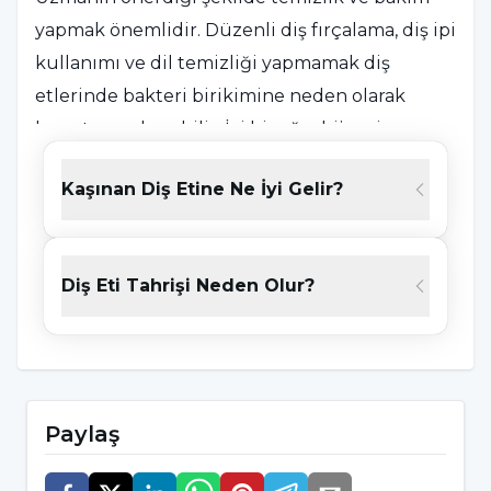
yapmak önemlidir. Düzenli diş fırçalama, diş ipi
kullanımı ve dil temizliği yapmamak diş
etlerinde bakteri birikimine neden olarak
kaşıntıya yol açabilir. İyi bir ağız hijyeni
sağlamak önemlidir.
Kaşınan Diş Etine Ne İyi Gelir?
Eğer diş etlerinizde sürekli kaşıntı veya tahriş
hissediyorsanız, bir diş hekimine veya
periodontiste (diş eti hastalıkları uzmanına)
Diş Eti Tahrişi Neden Olur?
danışmanız önerilir. Uzman, sorunun nedenini
belirleyerek uygun tedavi ve önerilerde
bulunabilir. Diş eti sağlığına dikkat etmek,
düzenli diş hekimine kontrolleri ve iyi bir ağız
Paylaş
hijyeni uygulamak diş eti problemlerini
önlemek veya yönetmek açısından önemlidir.