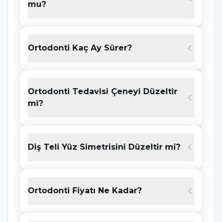
mu?
ortodonti tedavisinden faydalanabilir. Dişler
her yaşta biyolojik sınırlar içinde hareket
ettirilebilir. Önemli olan sağlıklı bir ağız
Ortodonti Kaç Ay Sürer?
ortamının bulunması ve düzenli takip
yapılmasıdır.
Ortodonti Tedavisi Çeneyi Düzeltir
Sonuç olarak ortodonti, sağlıklı bir kapanış
mi?
ilişkisi oluşturmayı, çene fonksiyonlarını
desteklemeyi ve dengeli bir gülüş estetiği
sağlamayı hedefleyen kapsamlı bir uzmanlık
Diş Teli Yüz Simetrisini Düzeltir mi?
alanıdır. Doğru planlama ve düzenli kontroller
ile hem fonksiyonel hem estetik açıdan
dengeli sonuçlar elde edilebilir.
Ortodonti Fiyatı Ne Kadar?
Ortodontik Tedavi Yöntemleri Nelerdir?