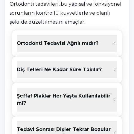
Ortodonti tedavileri, bu yapısal ve fonksiyonel
sorunların kontrollü kuvvetlerle ve planlı
şekilde düzeltilmesini amaçlar.
Ortodonti süreci, detaylı bir klinik muayene ile
Ortodonti Tedavisi Ağrılı mıdır?
başlar. Ağız içi değerlendirme, fotoğraflama ve
radyolojik analizler birlikte incelenir. Elde
edilen veriler doğrultusunda kişiye özel bir
Diş Telleri Ne Kadar Süre Takılır?
tedavi planı oluşturulur. Planlama aşamasında
yaş, kemik yapısı, diş dizilimi ve çene ilişkisi
dikkate alınır. Her bireyin ağız yapısı farklı
Şeffaf Plaklar Her Yaşta Kullanılabilir
olduğu için ortodonti tedavisi de kişiye özel
mi?
olarak planlanır.
Günümüzde ortodonti yalnızca çocuk ve
Tedavi Sonrası Dişler Tekrar Bozulur
ergenlerle sınırlı değildir. Yetişkin bireyler de