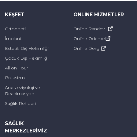
ortodonti uygulamalarında yalnızca diş
KEŞFET
ONLINE HIZMETLER
dizilimi değil, çene ilişkisi de dikkate alınır.
Ortodonti
Online Randevu
Fonksiyonel cihazlar:
İmplant
Online Ödeme
Alt ve üst çene arasındaki uyumu
Estetik Diş Hekimliği
Online Dergi
destekler.
Çocuk Diş Hekimliği
Büyüme potansiyelinden yararlanır.
All on Four
Bruksizm
Belirli sürelerle kullanılır.
Anesteziyoloji ve
Her ortodonti yöntemi her birey için uygun
Reanimasyon
değildir. Bu nedenle doğru tedavi seçeneği;
Sağlık Rehberi
klinik muayene, radyolojik analiz ve uzman
değerlendirmesi sonrasında belirlenir. Kişiye
SAĞLIK
özel planlama, tedavi sürecinin güvenli ve
MERKEZLERIMIZ