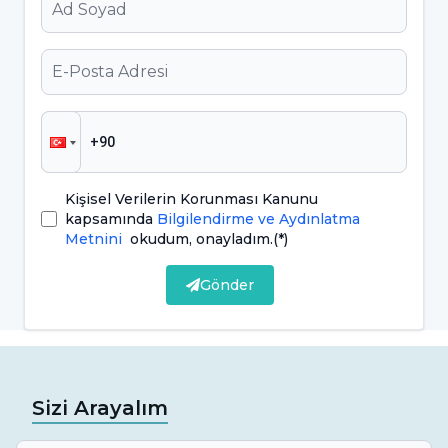
hibrit protezler estetik ve dayanıklılığı bir
araya getirir. İmplant üstü protez seçimi,
uzman diş hekimleri tarafından hastanın
bireysel ihtiyaçlarına göre planlanmalı ve
tedavi öncesinde detaylı bir muayene
yapılmalıdır.
Kişisel Verilerin Korunması Kanunu
İmplant Üstü Protezlerin Avantajları
kapsamında
Bilgilendirme ve Aydınlatma
Metnini
okudum, onayladım.
(*)
Nelerdir?
Gönder
İmplant üstü protezler, bir dizi avantaj sunarak
diş eksikliği yaşayan bireyler için etkili bir
çözüm sağlar. Bu avantajlar şunlardır:
Sizi Arayalım
Diş rengi ve şekli konusunda doğal
dişlere benzeyen malzemeler kullanılarak