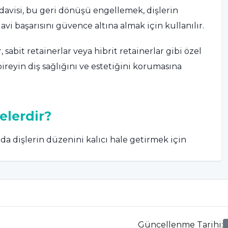
edavisi, bu geri dönüşü engellemek, dişlerin
i başarısını güvence altına almak için kullanılır.
, sabit retainerlar veya hibrit retainerlar gibi özel
bireyin diş sağlığını ve estetiğini korumasına
elerdir?
a dişlerin düzenini kalıcı hale getirmek için
effaf plastik veya metal tellerden oluşan
tlerinde kullanılarak dişlerin istenilen konumda
 periyotlarda kullanılarak dişlerin stabilizasyonunu
Güncellenme Tarihi
:
lerek sürekli destek sağlar.