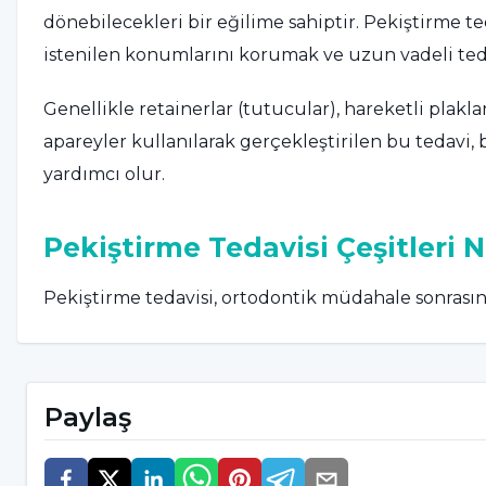
dönebilecekleri bir eğilime sahiptir. Pekiştirme t
istenilen konumlarını korumak ve uzun vadeli tedav
Genellikle retainerlar (tutucular), hareketli plaklar
apareyler kullanılarak gerçekleştirilen bu tedavi, 
yardımcı olur.
Pekiştirme Tedavisi Çeşitleri N
Pekiştirme tedavisi, ortodontik müdahale sonrasınd
uygulanan çeşitli yöntemleri içerir. Retainerlar, ş
apareylerle genellikle gece veya günün belirli saa
kalmasını sağlar.
Paylaş
Hareketli plaklar, diş hekimi tarafından belirlenen
hedefler. Sabit retainerlar, diş yüzeyine yerleştiri