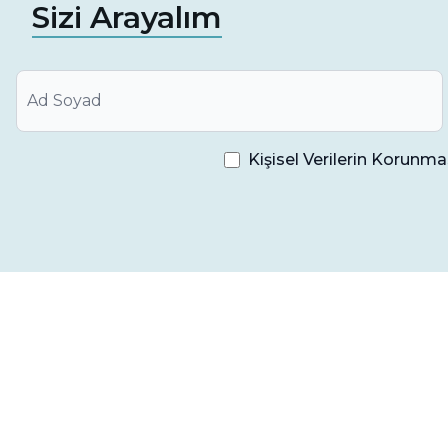
Sizi Arayalım
Ortodontik müdahale sonrasında elde edilen s
güçlendirir.
Pekiştirme Tedavisi Riskleri
Pekiştirme tedavisi genellikle güvenli bir prosedü
Kişisel Verilerin Korun
içerebilir. Bu riskler şu şekilde sıralanabilir:
Alerjik Reaksiyonlar:
Retainer veya diğer kullanıla
reaksiyonlar gelişebilir.
Hassasiyet ve Rahatsızlık:
Retainerlar veya diğer 
hassasiyet veya ağrı hissedilebilir.
Retainer Kaybı veya Hasarı:
Retainerların kaybo
tedavi etkinliği azalabilir.