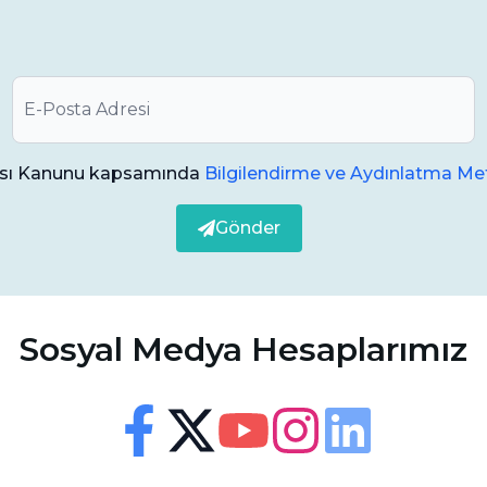
onuçları optimize eder, tedavi başarısını
r olmasına rağmen, bazı potansiyel riskleri
ması Kanunu kapsamında
Bilgilendirme ve Aydınlatma Met
Gönder
n materyallere karşı nadir de olsa alerjik
apareylerin kullanımı sırasında diş etlerinde
Sosyal Medya Hesaplarımız
Erişilebilirlik
Görsel ve sesli destek ayarları
lması, kırılması veya hasar görmesi durumunda
Facebook
Twitter
Youtube
Instagram
Linkedin
Yazı Boyutu
100
%