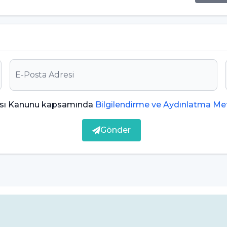
i uyumsuzlukların tedavisinde oldukça etkili bir
r problem yaratmaz, aynı zamanda çiğneme,
 olumsuz etkiler. Sabit ortodontik tedavi, çene
 bir şekilde çalışmasını sağlar. Çene bozuklukları
se ilerleyen yıllarda çene eklem problemlerine ve
t ortodontik tedavi, çene gelişiminde önemli bir
ması Kanunu kapsamında
Bilgilendirme ve Aydınlatma Met
Gönder
gerektiren başlıca durumlardan biridir. Sabit
panış ve çapraz kapanış gibi durumlarda etkin bir
zorluğuna, konuşma problemlerine ve uzun
ontik tedavi süreci, dişler ve çeneler arasındaki
t ortodontik tedavi sayesinde çiğneme fonksiyonu