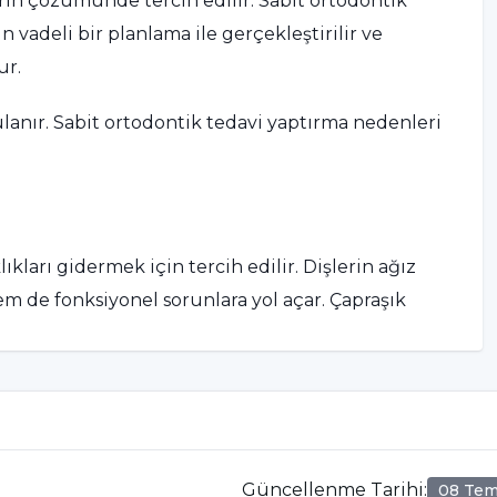
rın çözümünde tercih edilir. Sabit ortodontik
vadeli bir planlama ile gerçekleştirilir ve
ur.
lanır. Sabit ortodontik tedavi yaptırma nedenleri
ıkları gidermek için tercih edilir. Dişlerin ağız
m de fonksiyonel sorunlara yol açar. Çapraşık
ve bu durum diş çürüğü ile diş eti hastalıklarının
edavi ile bu çapraşıklıklar düzeltilerek hem sağlıklı
ortodontik tedavi süreci sonunda dişler düzgün
ğlanır.
Güncellenme Tarihi
:
08 Te