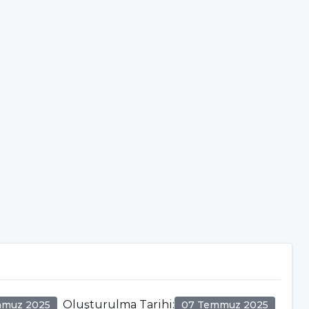
Oluşturulma Tarihi
:
mmuz 2025
07 Temmuz 2025