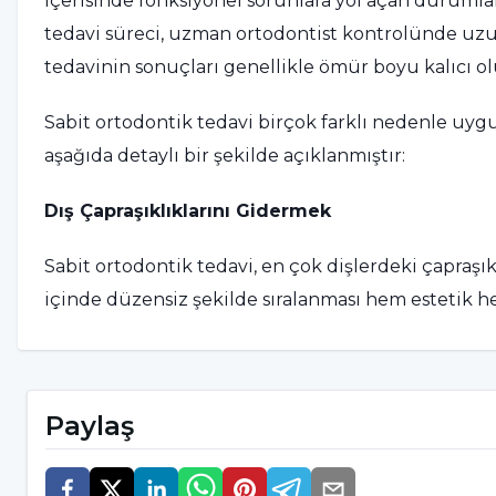
içerisinde fonksiyonel sorunlara yol açan durumla
tedavi süreci, uzman ortodontist kontrolünde uzun 
tedavinin sonuçları genellikle ömür boyu kalıcı ol
Sabit ortodontik tedavi birçok farklı nedenle uygu
aşağıda detaylı bir şekilde açıklanmıştır:
Dış Çapraşıklıklarını Gidermek
Sabit ortodontik tedavi, en çok dişlerdeki çapraşıkl
içinde düzensiz şekilde sıralanması hem estetik he
dişler zamanla temizlenmesi zor alanlar oluşturur 
ortaya çıkmasına sebep olabilir. Sabit ortodontik t
hem de estetik bir diş dizilimi elde edilir. Sabit 
Paylaş
hizalanır ve ağız bakımının daha kolay yapılması sa
Çene Bozukluklarını Düzeltmek