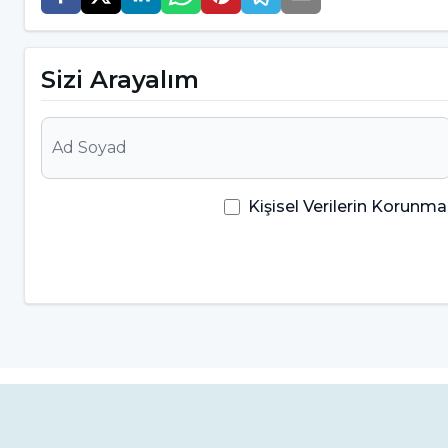
Sabit ortodontik tedavi, alt ve üst çene arasındak
yöntemdir. Çene bozuklukları yalnızca estetik bi
Sizi Arayalım
konuşma ve nefes alma gibi temel fonksiyonları da
kapanışını dengeleyerek alt ve üst çenenin uyumlu
zamanında sabit ortodontik tedavi ile düzeltilmez
yüz asimetrilerine neden olabilir. Bu nedenle sabi
Kişisel Verilerin Korun
rol oynar.
Kapanış Problemlerini Gidermek
Ağız kapanış problemleri, sabit ortodontik tedavi 
ortodontik tedavi özellikle açık kapanış, derin ka
çözüm sunar. Bu kapanış bozuklukları çiğneme 
vadede diş aşınmalarına neden olabilir. Sabit ortod
ideal kapanışın sağlanmasına yardımcı olur. Sabi