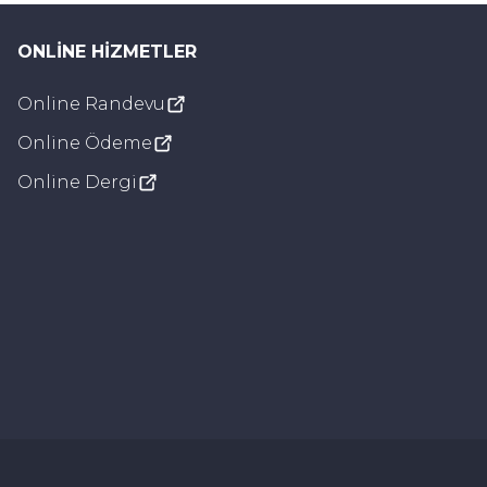
ONLINE HIZMETLER
Online Randevu
Görsel Ayarlar
Online Ödeme
Bağlantıların altı çizili olsun
Online Dergi
Gri tonlama
Disleksi dostu yazı tipi
Seslendirme
Yükleniyor…