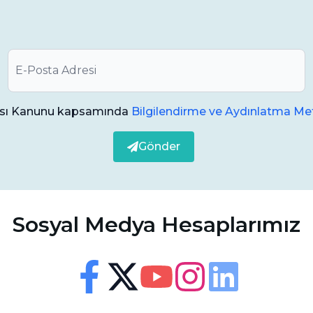
ması Kanunu kapsamında
Bilgilendirme ve Aydınlatma Met
Gönder
Sosyal Medya Hesaplarımız
Erişilebilirlik
Görsel ve sesli destek ayarları
Facebook
Twitter
Youtube
Instagram
Linkedin
Yazı Boyutu
100
%