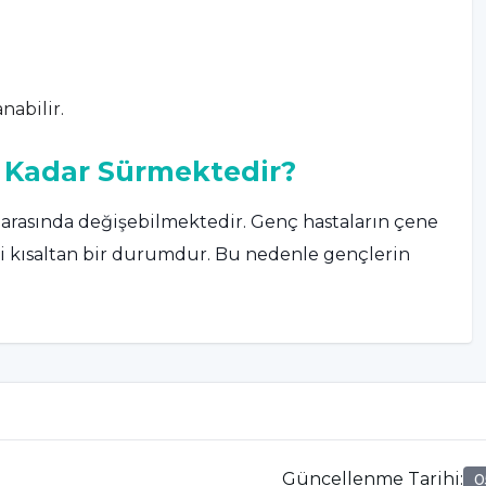
nabilir.
e Kadar Sürmektedir?
ay arasında değişebilmektedir. Genç hastaların çene
ini kısaltan bir durumdur. Bu nedenle gençlerin
erin dizilişindeki bozukluğun derecesi, ağızda
viye olan bağlılığı ve diş hekimi tarafından
Güncellenme Tarihi
:
0
la olduğu için yetişkinlerin tedavisi çocuklara