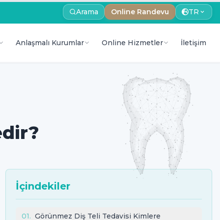
Arama
Online Randevu
TR
Anlaşmalı Kurumlar
Online Hizmetler
İletişim
edir?
İçindekiler
01
.
Görünmez Diş Teli Tedavisi Kimlere