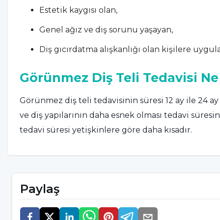
Estetik kaygısı olan,
Genel ağız ve diş sorunu yaşayan,
Diş gıcırdatma alışkanlığı olan kişilere uygula
Görünmez Diş Teli Tedavisi N
Görünmez diş teli tedavisinin süresi 12 ay ile 24 
ve diş yapılarının daha esnek olması tedavi süres
tedavi süresi yetişkinlere göre daha kısadır.
Tedavi süresini etkileyen diğer faktörler ise; Dişl
mevcut ağız ve diş sağlığı sorunları, hastanın teda
Paylaş
belirlenen tedavi planıdır.
Yetişkinlerin diş sorunları çocuklara göre daha faz