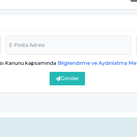
davi sürecini yöneten diş hekimi diş teli
rı Nelerdir?
ak geleneksel diş tellerine göre görünmez olmaları
lanabilir:
ması Kanunu kapsamında
Bilgilendirme ve Aydınlatma Met
amen ortadan kaldırması
Gönder
alar tedavi sonucunu erkenden deneyimlemeye
 gülümserler
k ve düz olduğu için doku hasarı oluşturmaz
nimum rahatsızlık verir