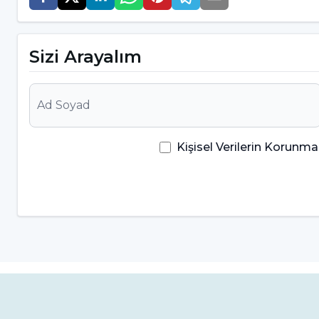
göre daha uzun sürmektedir. Bu nedenle sadece te
tedavisinin net süresi hakkında bilgi verebilir.
Sizi Arayalım
Görünmez Diş Telinin Avantajla
Görünmez diş telinin avantajları arasında ilk olar
yer alır. Bunların yanı sıra avantajları şu şekilde sıra
Kişisel Verilerin Korun
Hastaların estetik görünüm kaygısını da tam
Yaklaşık 6 dişte düzelme başladığında hast
başlarlar ve teller arka yüzeyde olduğu için
Her yaş grubuna uygulanabilir
Kullanılan braketler hacim olarak daha küçü
Kişiye özel üretilir ve normal tellere göre mi