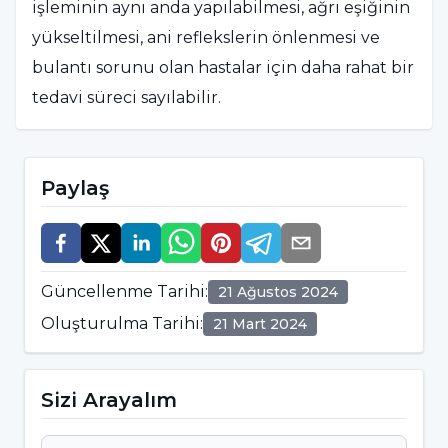
işleminin aynı anda yapılabilmesi, ağrı eşiğinin
yükseltilmesi, ani reflekslerin önlenmesi ve
bulantı sorunu olan hastalar için daha rahat bir
tedavi süreci sayılabilir.
Sedasyon Nasıl Uygulanır?
Paylaş
Sedasyon, tıbbi prosedürler sırasında hastaların
rahatlamasını ve streslerinin azaltılmasını
sağlayan bir yöntemdir. Sedasyon genellikle
Güncellenme Tarihi
:
21 Ağustos 2024
anestezi uzmanı veya deneyimli bir sağlık
Oluşturulma Tarihi
:
21 Mart 2024
profesyoneli tarafından damar içi yoluyla
uygulanır. Prosedür öncesi, hastanın tıbbi
geçmişi ve mevcut durumu dikkatlice
Sizi Arayalım
değerlendirilir ve sedasyonun uygunluğu