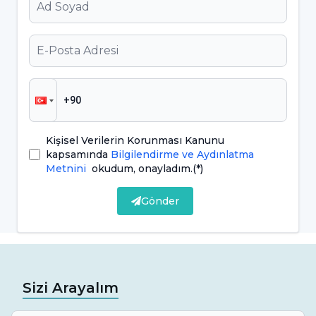
bazı işlemler yapılır. Inley ve onley dolguların
yapımı sırasında temel amaç, doğal diş yapısına
zarar gelmemesi ve bu yapının korunmasıdır.
Inley ve Onley dolgu işlemleri şu adımları
içerir:
Muayene ve Planlama:
Diş hekimi, dişleri
Kişisel Verilerin Korunması Kanunu
kapsamında
Bilgilendirme ve Aydınlatma
muayene ederek hasarlı veya çürümüş
Metnini
okudum, onayladım.
(*)
bölgeleri belirler. Inley ve onley dolgular,
Gönder
dişlerin iç veya dış yüzeylerini düzelten
estetik dolgular olarak kullanılır.
Anestezi Uygulama:
İşlem sırasında ağrı veya
rahatsızlık hissedilmemsi için lokal anestezi
Sizi Arayalım
uygulanır.