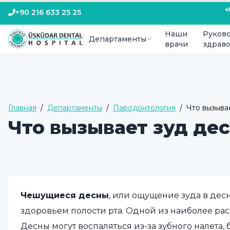
+90 216 633 25 25
Наши
Руково
Департаменты
врачи
здрав
Главная
/
Департаменты
/
Пародонтология
/
Что вызыва
Что вызывает зуд де
Чешущиеся десны
, или ощущение зуда в десн
здоровьем полости рта. Одной из наиболее ра
Десны могут воспаляться из-за зубного налета,