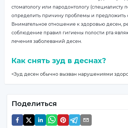
стоматологу или пародонтологу (специалисту 
определить причину проблемы и предложить 
Внимательное отношение к здоровью десен, р
соблюдение правил гигиены полости рта явля
лечения заболеваний десен.
Как снять зуд в деснах?
<Зуд десен обычно вызван нарушениями здоро
можно выполнить следующие действия:
Регулярная гигиена полости рта:
Гингивит -
Поделиться
зуда десен. Поддерживайте гигиену полости рт
используя зубную нить и чистя язык. Уменьше
скопления зубного налета может улучшить сост