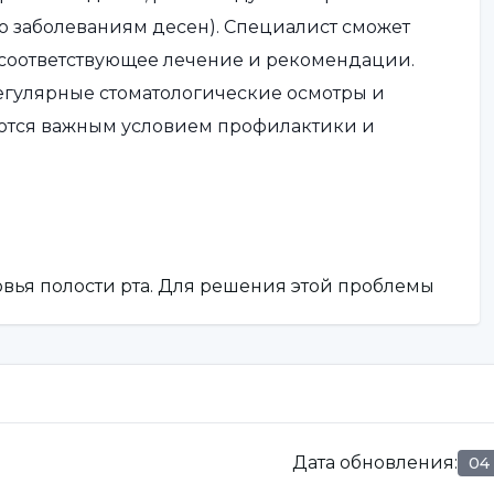
по заболеваниям десен). Специалист сможет
соответствующее лечение и рекомендации.
егулярные стоматологические осмотры и
ются важным условием профилактики и
вья полости рта. Для решения этой проблемы
 одна из наиболее распространенных причин
а, регулярно и эффективно чистя зубы,
ние количества бактериальных отложений и
Дата обновления
:
04
ояние десен.