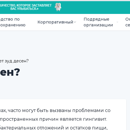
дство по
Подрядные
О
Корпоративный
оохранению
организации
с
ет зуд десен?
сен?
ах, часто могут быть вызваны проблемами со
спространенных причин является гингивит.
 бактериальных отложений и остатков пищи,