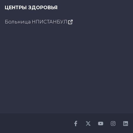
ЦЕНТРЫ ЗДОРОВЬЯ
Больница НПИСТАНБУЛ
Facebook
Twitter
Youtube
Instagr
Li