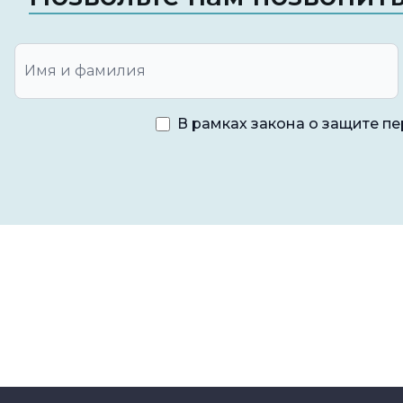
препаратами. Однако перед применением таки
с медицинским работником.
Осмотр у стоматолога:
Если зуд десен не пр
обратиться к стоматологу или пародонтологу.
В рамках закона о защите п
проблемы и предложить соответствующее леч
Если зуд десен не проходит долгое время или 
самолечением, а обратиться к специалисту. Сп
соответствующий вашей ситуации, и помочь в
десен.
Как предотвратить зуд десе
.