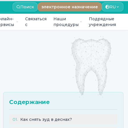
Поиск
электронное назначение
RU
нлайн-
Связаться
Наши
Подрядные
ервисы
с
процедуры
учреждения
Содержание
01
.
Как снять зуд в деснах?