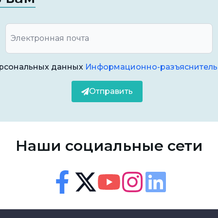
х лекарств необходимо проконсультироваться
оходит или усиливается, возможно, необходимо
 Специалист сможет определить причину
ерсональных данных
Информационно-разъяснитель
ение и рекомендации.
Отправить
становится сильным, важно не заниматься
ециалист может составить план лечения,
ам наилучшим образом управлять здоровьем
Наши социальные сети
Доступность
Панель доступности
н
Facebook
Twitter
Youtube
Instagram
Linkedin
Размер шрифта
100
%