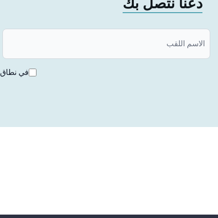
دعنا نتصل بك
يعزز النتائج التي يتم الحصول عليها بعد التدخل التقويمي، وي
.
مخاطر العلاج بالتقوية
في نطاق ق
على الرغم من أن العلاج بالتعزيز هو إجراء آمن بشكل عام، إلا 
المخاطر على النحو التالي:
ردود الفعل التحسسية:
قد تحدث تفاعلات تحسسية تجاه المثبت أو المواد الأخرى المست
الحساسية وعدم الراحة:
قد تشعر بالحساسية أو الألم في اللثة عند ارتداء مثبتات الأسنان
فقدان أو تلف المثبتات: