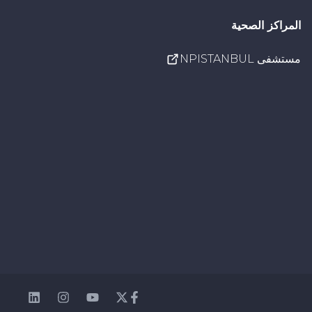
المراكز الصحية
مستشفى NPISTANBUL
nkedin
Instagram
Youtube
Facebook
Twitter