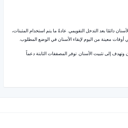
ن دائمًا بعد التدخل التقويمي. عادةً ما يتم استخدام المثبتات،
ي أوقات معينة من اليوم لإبقاء الأسنان في الوضع المطلوب.
وتهدف إلى تثبيت الأسنان. توفر المصففات الثابتة دعماً
لأسلاك المعدنية، وتجمع بين الجمالية والمتانة. يمكن تخصيص
تضمن الفحوصات المنتظمة الحفاظ على نتائج العلاج.