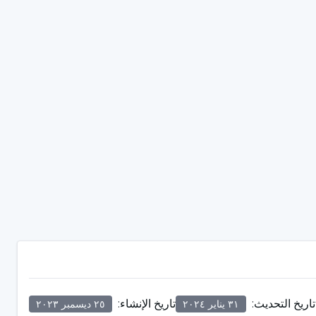
تاريخ التحديث
:
تاريخ الإنشاء
:
٣١ يناير ٢٠٢٤
٢٥ ديسمبر ٢٠٢٣