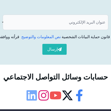
عزز نجاح العلاج.
انون حماية البيانات الشخصية
نص المعلومات والتوضيح
قرأته ووافقت
أنه قد ينطوي على بعض المخاطر المحتملة. يمكن سرد هذه
إرسال
خدمة، على الرغم من ندرتها،
حسابات وسائل التواصل الاجتماعي
إمكانية الوصول
لوحة إمكانية الوصول
 أو غيرها من الأجهزة الأخرى.
Linkedin
Instagram
Youtube
Twitter
Facebook
حجم الخط
100
%