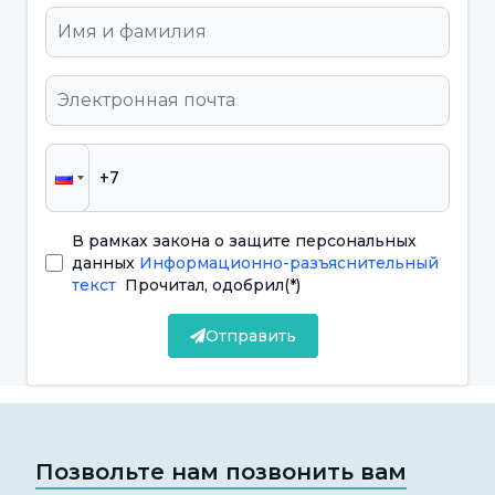
Основными причинами установки брекетов
являются:
Выравнивание зубов:
Эластичные брекеты
помогают зубам перемещаться в нужное
положение. Это позволяет выровнять зубы
более правильно.
В рамках закона о защите персональных
Закрытие промежутков между зубами:
данных
Информационно-разъяснительный
текст
Прочитал, одобрил
(*)
Эластик может использоваться для закрытия
Отправить
промежутков между зубами. Это помогает
уменьшить зазор между зубами и
способствует более плотному прилеганию
зубов.
Позвольте нам позвонить вам