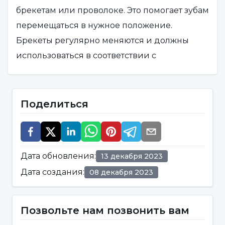
брекетам или проволоке. Это помогает зубам
перемещаться в нужное положение.
Брекеты регулярно меняются и должны
использоваться в соответствии с
рекомендациями стоматолога. В период
лечения проводятся периодические
осмотры и оценивается состояние
Поделиться
эластиков. Таким образом, коррекция зубов
проходит успешно.
Дата обновления
:
13 декабря 2023
Почему устанавливается шина для
Дата создания
:
08 декабря 2023
брекетов?
В ходе ортодонтического лечения брекеты
Позвольте нам позвонить вам
устанавливаются с различными целями.