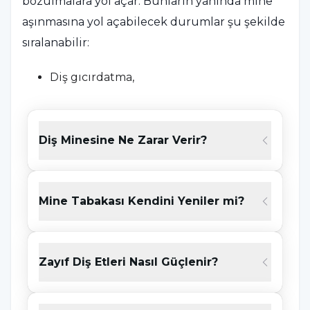
bozulmalara yol açar. Bunların yanında mine
aşınmasına yol açabilecek durumlar şu şekilde
sıralanabilir:
Diş gıcırdatma,
Sert diş fırçalama,
Yanlış diş fırçası seçimi,
Diş Minesine Ne Zarar Verir?
Asitli yiyecek ve içecekler,
Bazı ilaçlar,
Mine Tabakası Kendini Yeniler mi?
Genetik bozukluklar,
Yeme bozuklukları.
Zayıf Diş Etleri Nasıl Güçlenir?
Diş Minesi Aşınması Belirtileri