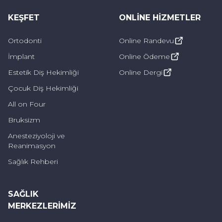
Aşınan diş minesinin kendi kendine onarılması
KEŞFET
ONLINE HIZMETLER
mümkün olmadığı için bu durum ortaya
çıkmadan önce alınabilecek önlemlerin
Ortodonti
Online Randevu
bilinmesi ve bunlara dikkat edilmesi
İmplant
Online Ödeme
gerekmektedir.
Diş minesi aşınmasını
Estetik Diş Hekimliği
Online Dergi
önleme yollarından
bazıları şunlardır:
Çocuk Diş Hekimliği
All on Four
Dişler günde 2 defa etkin bir şekilde
Bruksizm
fırçalanmalı,
Anesteziyoloji ve
Yumuşak kıllı diş fırçası tercih edilmeli ve
Reanimasyon
dişler çok sert fırçalanmamalı,
Sağlık Rehberi
Diş ipi, diş arası fırçalama gibi destek
SAĞLIK
temizlik yöntemleri kullanılmalı,
MERKEZLERIMIZ
Şekerli, asitli yiyecek ve içeceklerden