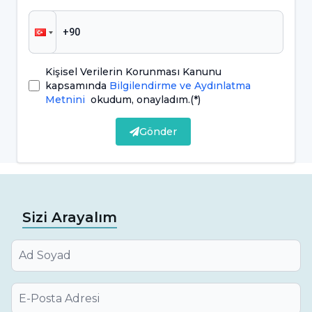
etlerinin kurumasına ve bu durumun, diş eti
iltihaplarına neden olmasına yol açabilir.
Ağız Yaraları: Ağız kuruluğu, ağız içindeki
Kişisel Verilerin Korunması Kanunu
kapsamında
Bilgilendirme ve Aydınlatma
dokuların kurumasına neden olarak ağız
Metnini
okudum, onayladım.
(*)
yaraları ve tahrişlere yol açabilir. Bu yaralar,
Gönder
ağız içinde rahatsızlık yaratabilir ve iyileşme
sürecini uzatabilir.
Ağız Kokusu: Tükürüğün azalması, ağızda
bakteriyel birikimin artmasına neden olabilir
Sizi Arayalım
ve bu durum kötü ağız kokusuna yol açabilir.
Tükürük, ağız içindeki bakterileri
temizleyerek ağız kokusunu önlemeye
yardımcı olur.