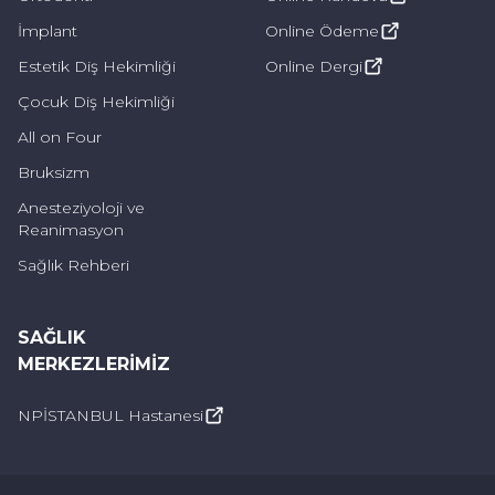
İmplant
Online Ödeme
Ağız kuruluğu, çeşitli rahatsızlık verici
Estetik Diş Hekimliği
Online Dergi
belirtilerle kendini gösterebilir. Bu belirtiler,
Çocuk Diş Hekimliği
kişinin günlük yaşamını ve genel ağız sağlığını
All on Four
etkileyebilir. Ağız kuruluğunun yaygın
Bruksizm
belirtileri:
Anesteziyoloji ve
Reanimasyon
Ağızda Kuruluk ve Yapışkanlık Hissi: Ağızda
Sağlık Rehberi
sürekli bir kuru ve yapışkan hisse yol açarak
rahatsızlık yaratabilir.
SAĞLIK
Boğazda Kuruluk: Boğazda kuruluk hissi ve
MERKEZLERIMIZ
sıklıkla susuzluk hissi yaşanabilir.
NPİSTANBUL Hastanesi
Yutma Güçlüğü: Yiyecekleri yutma sırasında
zorluk yaşanabilir, bu da yemek yeme