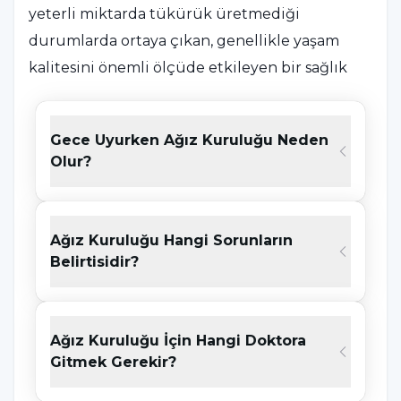
yeterli miktarda tükürük üretmediği
durumlarda ortaya çıkan, genellikle yaşam
kalitesini önemli ölçüde etkileyen bir sağlık
sorunudur. Tükürük, ağız içi dokuların
korunması, yiyeceklerin parçalanması ve tat
Gece Uyurken Ağız Kuruluğu Neden
alma işlevleri için kritik öneme sahiptir. Bu
Olur?
nedenle, ağız kuruluğu, ağızda rahatsızlık,
boğazda kuruluk, yutma ve konuşma
zorlukları gibi bir dizi sorun yaratabilir. Ayrıca,
Ağız Kuruluğu Hangi Sorunların
diş çürükleri, ağız yaraları ve enfeksiyon riskini
Belirtisidir?
artırarak ağız sağlığını daha da bozabilir.
Ağız Kuruluğu İçin Hangi Doktora
Ağız Kuruluğu Diş Sağlığını Nasıl Etkiler?
Gitmek Gerekir?
Ağız kuruluğu, diş sağlığını çeşitli şekillerde