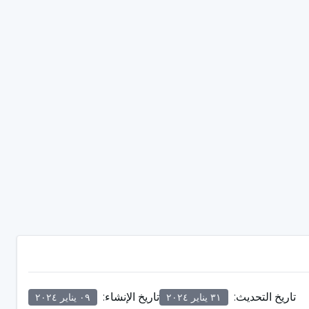
تاريخ التحديث
:
تاريخ الإنشاء
:
٣١ يناير ٢٠٢٤
٠٩ يناير ٢٠٢٤