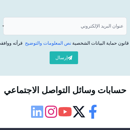
لفور. بعد تقييم الخبير، يمكن تطبيق طرق العلاج المناسبة مثل
 عملية العلاج ويساعد في الحفاظ على صحة الأسنان.
انون حماية البيانات الشخصية
نص المعلومات والتوضيح
قرأته ووافقت
إرسال
دةً بسبب التسوس الشديد أو الصدمة أو الالتهاب أو العدوى تحت
سن. يمكن أن تشمل الأعراض ألم الأسنان الحاد والحساسية وتغير
حسابات وسائل التواصل الاجتماعي
لاج مثل علاج قناة الجذر أو قلع الأسنان. التدخل المبكر مهم
إمكانية الوصول
لوحة إمكانية الوصول
Linkedin
Instagram
Youtube
Twitter
Facebook
حجم الخط
100
%