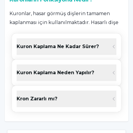
Kuronlar, hasar görmüş dişlerin tamamen
kaplanması için kullanılmaktadır. Hasarlı dişe
uygulanan kaplama işlemi, dişi
güçlendirmenin yanı sıra görünüşünü, şeklini
Kuron Kaplama Ne Kadar Sürer?
ya da hizasını düzeltmek için de kullanılabilir.
Kuron, işlevini yerine getirmesi için dişe
benzer bir şekil ve yapı sağlamak üzere
Kuron Kaplama Neden Yapılır?
implantın üzerine de yerleştirilebilir.
Dişin doğal renginde porselen veya seramik
Kron Zararlı mı?
kuronlar da üretilebilir. Ayrıca; altın ve metal
alaşımları, akrilik ya da seramik gibi
malzemeler de kullanılabilir. Bu alaşımlar
genellikle porselenden daha sağlamdır ve arka