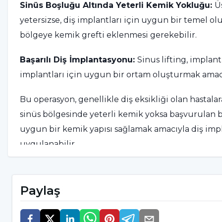
Sinüs Boşluğu Altında Yeterli Kemik Yokluğu:
Ü
yetersizse, diş implantları için uygun bir temel ol
bölgeye kemik grefti eklenmesi gerekebilir.
Başarılı Diş İmplantasyonu:
Sinus lifting, implant
implantları için uygun bir ortam oluşturmak amacıy
Bu operasyon, genellikle diş eksikliği olan hastal
sinüs bölgesinde yeterli kemik yoksa başvurulan bi
uygun bir kemik yapısı sağlamak amacıyla diş impla
uygulanabilir.
Sinus Lifting Ameliyatı Nasıl Ya
Paylaş
Sinus lifting ameliyatı, diş implantları için uygu
bir cerrahi prosedürdür. İlk adım olarak, hastaya 