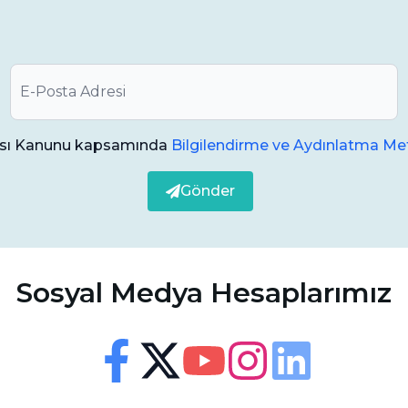
e uygulanması gereken bazı önlemler:
lifting işlemi sonrasında, yara yerini korumak adına
.
lk 2 saat içinde hiçbir şey yenip içilmemeli,
ması Kanunu kapsamında
Bilgilendirme ve Aydınlatma Met
r.
Gönder
sonrasında basınçla burun temizliğinden
alıdır.
a içilmemelidir, çünkü sigara dolaşım sistemini
Sosyal Medya Hesaplarımız
.
Erişilebilirlik
Görsel ve sesli destek ayarları
 sızıntı şeklinde kanama normaldir, ancak ağzınızda
eyen bir kanama, şişlik ve ağrı olursa derhal
Facebook
Twitter
Youtube
Instagram
Linkedin
Yazı Boyutu
100
%