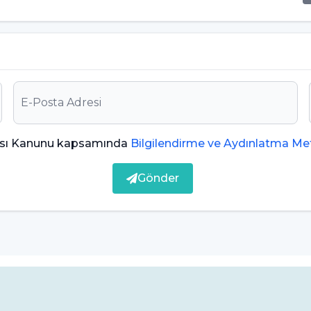
yerleştirileceği bölgedeki kemik miktarını
m belirlenir. Cerrah, sinüs tabanını dikkatlice
mik grefti eklenmesidir. Bu greft, genellikle
a donör kaynaklı kemik gibi materyallerden temin
rle kapatılır.
ması Kanunu kapsamında
Bilgilendirme ve Aydınlatma Met
nde kemik miktarının yetersiz olduğu durumlarda
Gönder
ları veya diş implantları konusunda uzmanlaşmış
n başarı şansını artırarak diş implantlarına uygun
ı Dikkat Edilmesi Gerekenler
ve başarılı sonuçlar elde etmek için belirli