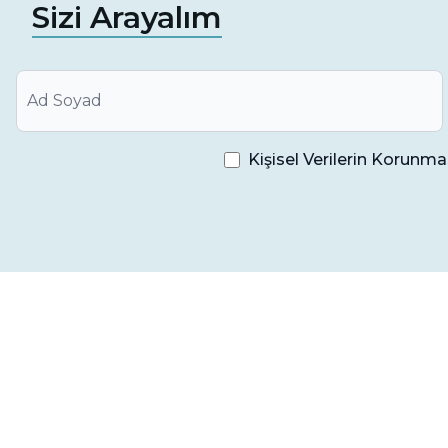
Sizi Arayalım
önlemlere dikkat etmek önemlidir. İşte bu süreçt
İlk 24 Saat Diğer Tarafla Yemek Yenmeli:
Sinüs 
ilk 24 saat boyunca diğer tarafla yemek yenmelidir
Yiyecek ve İçecek Sınırlaması:
Ameliyat sonrası i
Kişisel Verilerin Korun
ardından ılık ve yumuşak gıdalar tercih edilmelidi
Burun Temizliği ve Hapşırma Tekniği:
Ameliyat 
kaçınılmalı ve hapşırma esnasında ağız açık tutulm
Sigara İçilmemeli:
En az 12-24 saat boyunca sigar
etkileyerek iyileşme sürecini olumsuz etkileyebilir
Kanama ve Şüpheli Durumlar:
İlk 48 saat içinde
kan kokusu veya kan tadı hissedilirse veya beklenm