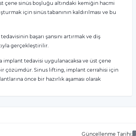
st çene sinüs boşluğu altındaki kemiğin hacmi
uşturmak için sinüs tabanının kaldırılması ve bu
 tedavisinin başarı şansını artırmak ve diş
la gerçekleştirilir.
ara implant tedavisi uygulanacaksa ve üst çene
r çözümdür. Sinus lifting, implant cerrahisi için
ntlarına önce bir hazırlık aşaması olarak
pılır?
n kemik hacmi oluşturmak amacıyla gerçekleştirilen
genellikle lokal anestezi uygulanarak operasyon
Güncellenme Tarihi
: