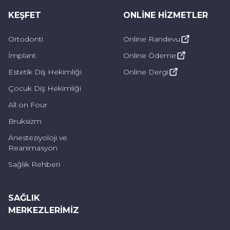
daha hızlı dönebilirler.
KEŞFET
ONLINE HIZMETLER
Ortodonti
Online Randevu
Estetik Sonuçlar:
Dikişsiz implantlar, doğal
İmplant
Online Ödeme
dişlere benzer estetik sonuçlar sunar. Bu
tedavi, gülümsemenin güzelliğini geri
Estetik Diş Hekimliği
Online Dergi
kazandırır.
Çocuk Diş Hekimliği
All on Four
Geleneksel İmplantlara Göre Daha Kolay
Bruksizm
Uygulanabilir: Dikişsiz implantlar, geleneksel
Anesteziyoloji ve
Reanimasyon
implantlar kadar karmaşık bir cerrahi prosedür
gerektirmez. Bu nedenle, diş hekimleri
Sağlık Rehberi
tarafından daha kolay ve hızlı bir şekilde
uygulanabilir.
SAĞLIK
MERKEZLERIMIZ
Dikişsiz İmplant Tedavisinin