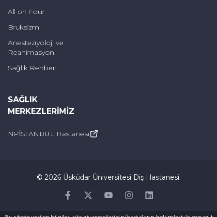
All on Four
Bruksizm
Anesteziyoloji ve
Reanimasyon
Sağlık Rehberi
SAĞLIK
MERKEZLERIMIZ
NPİSTANBUL Hastanesi
©
2026
Üsküdar Üniversitesi Diş Hastanesi
.
Facebook
Twitter
Youtube
Instagram
Linkedin
Bu sitede verilen bilgiler, site ziyaretçilerinin/hastaların hekimleriyle mevcut