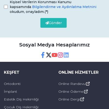
Kişisel Verilerin Korunması Kanunu
kapsamında
Bilgilendirme ve Aydınlatma Metnini
okudum, onayladım.
(*)
Gönder
Sosyal Medya Hesaplarımız
Facebook
Twitter
Youtube
Instagram
Linkedin
KEŞFET
ONLINE HIZMETLER
Ortodonti
Online Randevu
İmplant
Online Ödeme
Estetik Diş Hekimliği
Online Dergi
Çocuk Diş Hekimliği