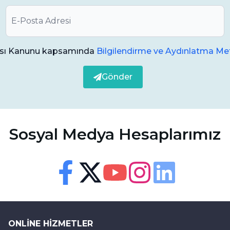
larak yapılacak kontroller, mine kaybını erken
ye yardımcı olabilir.
ması Kanunu kapsamında
Bilgilendirme ve Aydınlatma Met
 belirlemek için bir diş hekimine danışmak
nini değerlendirir ve uygun tedavi planını önerir.
Gönder
dürmek ve diş hekiminizle düzenli kontroller
lidir.
Sosyal Medya Hesaplarımız
Erişilebilirlik
Görsel ve sesli destek ayarları
Facebook
Twitter
Youtube
Instagram
Linkedin
Yazı Boyutu
100
%
ONLINE HIZMETLER