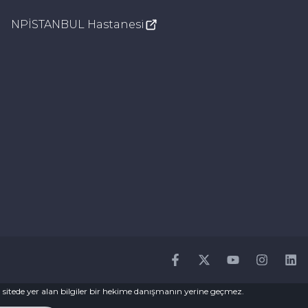
NPİSTANBUL Hastanesi
Facebook
Twitter
Youtube
Instagr
Li
 Bu sitede yer alan bilgiler bir hekime danışmanın yerine geçmez.