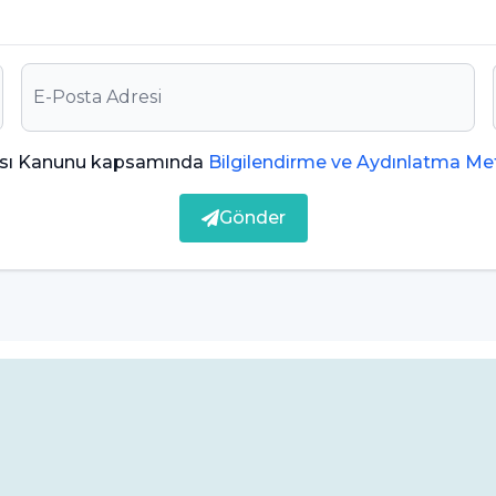
 mümkün olabilir. İlerlemiş durumlarda,
lemez. Diş minesinin kaybı için uygulanan
ından yapılan florür uygulamaları, mineyi
ması Kanunu kapsamında
Bilgilendirme ve Aydınlatma Met
ardımcı olabilir.
Gönder
 içeren diş macunları ve ağız gargaraları, evde diş
şırı miktarda florür kullanımından kaçınılmalıdır.
güçlendirmek amacıyla kullanılan ürünlerdir. Bu
ilir.
afif erozyon durumlarında, mine dolguları veya
in dış yüzeyini güçlendirmeye ve korumaya yardımcı