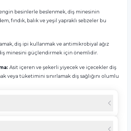
zengin besinlerle beslenmek, diş minesinin
em, fındık, balık ve yeşil yapraklı sebzeler bu
lamak, diş ipi kullanmak ve antimikrobiyal ağız
diş minesini güçlendirmek için önemlidir.
nma:
Asit içeren ve şekerli yiyecek ve içecekler diş
ak veya tüketimini sınırlamak diş sağlığını olumlu
olarak gitmek, diş minesinin durumunu
amalar yapmalarına olanak tanır.
 için ağız hijyenine dikkat etmek önemlidir. Plak