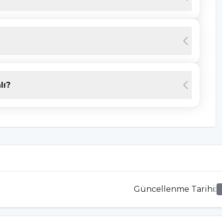
nı engellemek ve diş minesini korumak açısından
ya çok soğuk yiyecek ve içecekler diş minesini
a azaltmak, diş sağlığınızı korumaya yardımcı
lı?
mak ve çürük oluşumunu önlemek için bu
tulmamalıdır ki her bireyin diş yapısı farklıdır,
 oluşturmak için diş hekiminizle düzenli olarak
lir mi?
Güncellenme Tarihi
:
tan sonra kendiliğinden geri kazanılamaz. Ancak,
 başlamadan önce, bazı tedavilerle mine kaybının