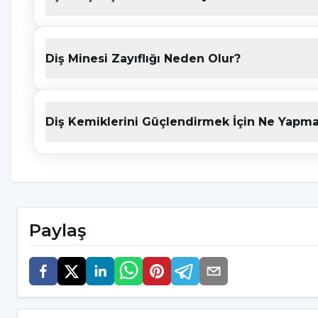
ve tartar birikimini önlemek, diş eti hastalıkları
önemlidir.
Diş Minesi Zayıflığı Neden Olur?
Sıcak ve Soğuk Yiyeceklere Dikkat:
Çok sıcak ve
hassaslaştırabilir. Bu tür gıdalardan kaçınmak vey
olabilir.
Diş Kemiklerini Güçlendirmek İçin Ne Yapma
Diş minesini güçlendirmek, diş sağlığınızı koru
yöntemleri düzenli olarak uygulamak önemlidir. Unu
bu nedenle kişiselleştirilmiş bir diş sağlığı planı
iletişimde olmak önemlidir.
Paylaş
Diş Minesi Kaybı Tedavi Edilebi
Diş minesinin kaybı, genellikle bir kez kaybolduk
diş minesinin hafif erozyonu durumunda ve çürük