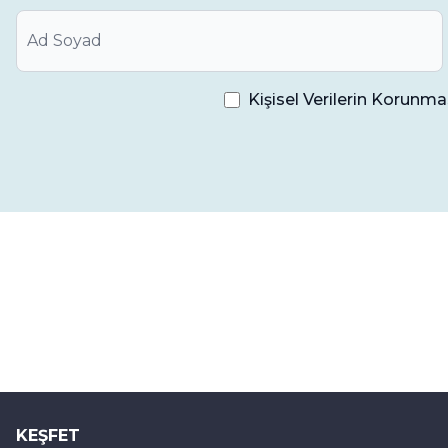
Düzenli Diş Kontrolleri:
Diş hekiminizle düzenli o
aşamada tespit etmeye ve uygun tedaviyi belirleme
Kişisel Verilerin Korun
Mine kaybı durumunda, en etkili tedavi yöntemini
önemlidir. Diş hekimi, diş minesinin kaybının nede
Önleyici önlemler almak, düzenli diş bakımını sür
yapmak, diş minesinin sağlığını korumak için önem
KEŞFET