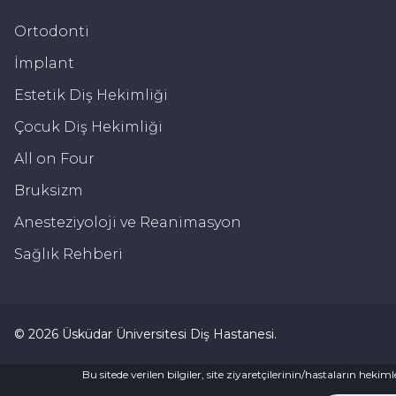
Ortodonti
İmplant
Estetik Diş Hekimliği
Çocuk Diş Hekimliği
All on Four
Bruksizm
Anesteziyoloji ve Reanimasyon
Sağlık Rehberi
©
2026
Üsküdar Üniversitesi Diş Hastanesi
.
Bu sitede verilen bilgiler, site ziyaretçilerinin/hastaların hek