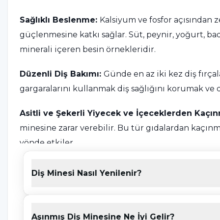
Sağlıklı Beslenme:
Kalsiyum ve fosfor açısından 
güçlenmesine katkı sağlar. Süt, peynir, yoğurt, bad
minerali içeren besin örnekleridir.
Düzenli Diş Bakımı:
Günde en az iki kez diş fırça
gargaralarını kullanmak diş sağlığını korumak ve 
Asitli ve Şekerli Yiyecek ve İçeceklerden Kaçı
minesine zarar verebilir. Bu tür gıdalardan kaçınm
yönde etkiler.
Düzenli Diş Kontrolleri:
Diş hekiminize düzenli 
Diş Minesi Nasıl Yenilenir?
değerlendirmelerine ve gerekirse koruyucu uygul
Ağız Hijyenine Dikkat:
Diş minesini güçlendirmek
Aşınmış Diş Minesine Ne İyi Gelir?