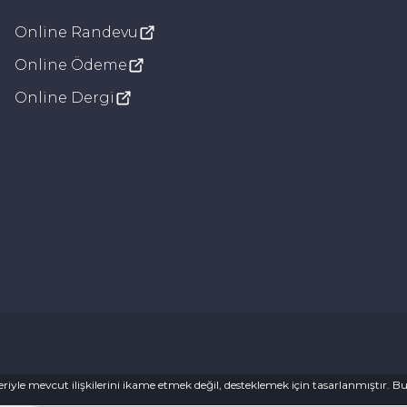
Online Randevu
Görsel Ayarlar
Online Ödeme
Bağlantıların altı çizili olsun
Online Dergi
Gri tonlama
Disleksi dostu yazı tipi
Seslendirme
Yükleniyor…
🔄
Sıfırla
Ayarlar tarayıcıda saklanır
imleriyle mevcut ilişkilerini ikame etmek değil, desteklemek için tasarlanmıştır.