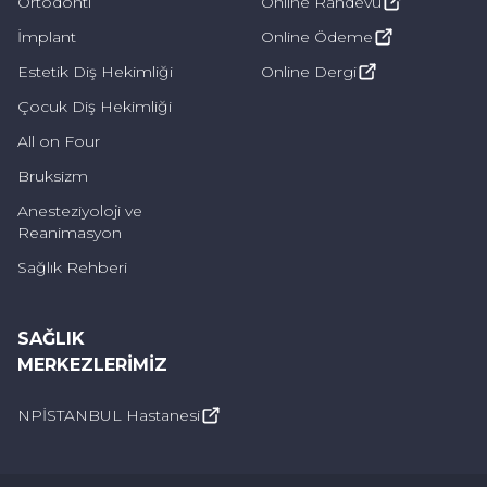
Ortodonti
Online Randevu
İmplant
Online Ödeme
Estetik Diş Hekimliği
Online Dergi
Çocuk Diş Hekimliği
All on Four
Bruksizm
Anesteziyoloji ve
Reanimasyon
Sağlık Rehberi
SAĞLIK
MERKEZLERIMIZ
NPİSTANBUL Hastanesi