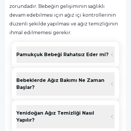
zorundadır. Bebeğin gelişiminin sağlıklı
devam edebilmesi için ağız içi kontrollerinin
düzenli şekilde yapılması ve ağız temizliğinin
ihmal edilmemesi gerekir.
Bebeklerde diş temizliği işlemi ilk diş ağızda
Pamukçuk Bebeği Rahatsız Eder mi?
görünür görünmez başlamalıdır. Bu aşamada
parmak fırçalar, nemli bir bez, tülbent ya da
gazlı bez veya hazır ksilitollü diş temizleme
Bebeklerde Ağız Bakımı Ne Zaman
bezleri en kolay kullanılabilecek
Başlar?
alternatiflerdir.
Yenidoğan Ağız Temizliği Nasıl
Bebeklerin Ağız Temizliği Nasıl Yapılır?
Yapılır?
Bebeklerin ağız temizliği
kolay bir şekilde