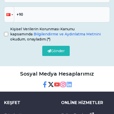
verilen bu şekerli besinlerin, diş sağlığına
yararlı etkisi olmamaktadır.
Kişisel Verilerin Korunması Kanunu
kapsamında
Bilgilendirme ve Aydınlatma Metnini
okudum, onayladım.
(*)
Gönder
Sosyal Medya Hesaplarımız
Facebook
Twitter
Youtube
Instagram
Linkedin
KEŞFET
ONLINE HIZMETLER