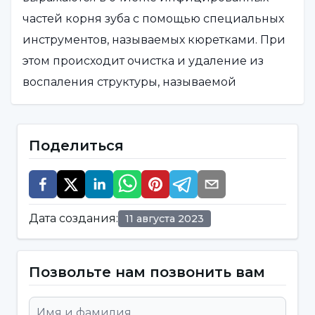
частей корня зуба с помощью специальных
инструментов, называемых кюретками. При
этом происходит очистка и удаление из
воспаления структуры, называемой
патологическим карманом вокруг корней
зуба.
Поделиться
Что такое кюретаж зубов?
Кюретаж зубов - это процесс удаления
Дата создания
:
11 августа 2023
пораженных тканей, зубного камня и налета
из полости рта и десен. Кюретаж зубов - это
процедура, выполняемая для
Позвольте нам позвонить вам
предотвращения прогрессирования
заболеваний пародонта. Кюретаж буквально