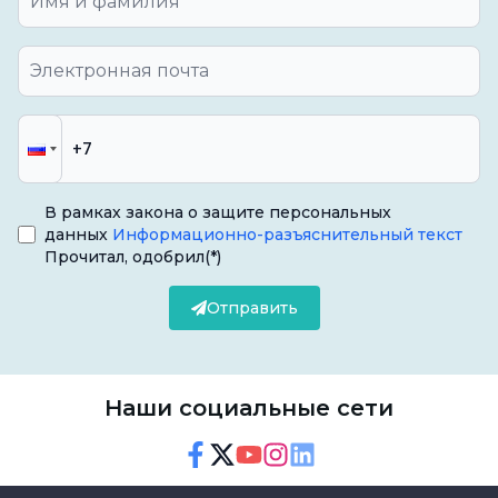
Кюретаж зубов - это вид лечения,
применяемый для соскабливания
воспаления под десной у людей с
заболеваниями десен. Он известен как
процесс выскабливания под деснами. Это
безопасный и распространенный метод
В рамках закона о защите персональных
лечения, применяемый при заболеваниях
данных
Информационно-разъяснительный текст
десен.
Прочитал, одобрил
(*)
Отправить
Как проводится процедура
кюретажа?
Наши социальные сети
Чистку зубов методом кюретажа
должен
проводить врач-специалист, не теряя
Facebook
Twitter
Youtube
Instagram
Linkedin
времени.
Кюретаж
, выравнивание