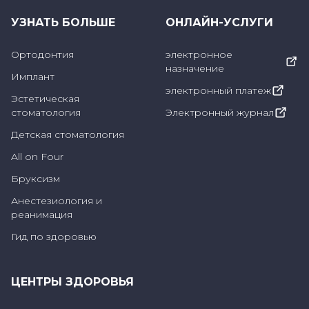
поверхности корня, - это процесс очистки
УЗНАТЬ БОЛЬШЕ
ОНЛАЙН-УСЛУГИ
инфицированной поверхности корня зуба с
помощью специальных инструментов,
Ортодонтия
электронное
назначение
называемых кюретками. С помощью этой
Имплант
электронный платеж
процедуры очищается и удаляется
Эстетическая
стоматология
Электронный журнал
структура, называемая патологическим
Детская стоматология
карманом вокруг корней зуба. Во время
процедуры применяется местная анестезия,
All on Four
поэтому пациент не чувствует боли. Корням
Бруксизм
зубов придается структура, которая не
Анестезиология и
реанимация
позволит воспалению и скоплению зубного
Гид по здоровью
камня повториться. Если после кюретажа не
наступает улучшения на воспаленных
участках, может потребоваться операция с
ЦЕНТРЫ ЗДОРОВЬЯ
использованием лоскута.