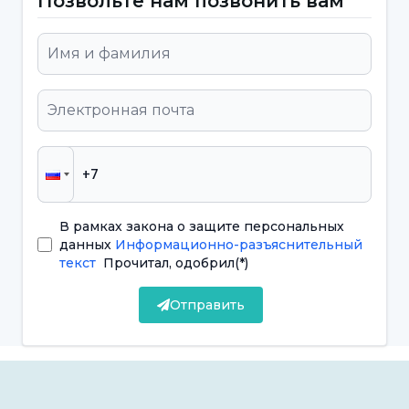
Позвольте нам позвонить вам
Благодаря лечению суставов височно-
нижнечелюстного сустава уменьшается
чрезмерное напряжение челюстных мышц,
движения челюсти расслабляются, а
функции челюсти восстанавливаются до
прежнего состояния. В процессе лечения
суставов височно-нижнечелюстного сустава
предпочтение отдается соответствующим
В рамках закона о защите персональных
данных
Информационно-разъяснительный
упражнениям, физиотерапевтическим
текст
Прочитал, одобрил
(*)
процедурам, использованию внутриротовых
Отправить
бляшек и, при необходимости,
хирургическим методам. Заболевания
височно-нижнечелюстного сустава,
диагностированные на ранней стадии,