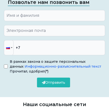
Позвольте нам позвонить вам
можно успешно контролировать с помощью
лечения суставов височно-
нижнечелюстного сустава.
Если игнорировать заболевание височно-
нижнечелюстного сустава, это может
привести к необратимому повреждению
челюстного сустава. Это может серьезно
ограничить функции челюсти и снизить
В рамках закона о защите персональных
качество жизни. Поэтому лечение суставов
данных
Информационно-разъяснительный текст
Прочитал, одобрил
(*)
TMJ должно проводиться своевременно, а
регулярное наблюдение должно
Отправить
осуществляться под контролем
специалиста.
Наши социальные сети