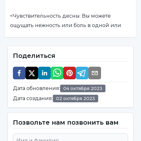
<Чувствительность десны: Вы можете
ощущать нежность или боль в одной или
нескольких областях десны. Эта
чувствительность обычно усиливается при
прикосновении, чистке зубов или приеме
Поделиться
пищи.
<Покраснение и отек: Возможно воспаление
Дата обновления
:
04 октября 2023
и отек десен. Припухлость обычно
Дата создания
:
02 октября 2023
затрагивает определенную область полости
рта.
Позвольте нам позвонить вам
Кровотечение:
Небольшое кровотечение
из десен может наблюдаться при чистке