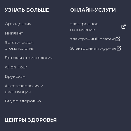
таких заболеваний, как гингивит, и
УЗНАТЬ БОЛЬШЕ
ОНЛАЙН-УСЛУГИ
может привести к более серьезным
Ортодонтия
электронное
проблемам со здоровьем зубов, если
назначение
Имплант
не диагностировать и не лечить их на
электронный платеж
Эстетическая
ранней стадии.
стоматология
Электронный журнал
Детская стоматология
Почему возникает боль в деснах?
All on Four
Болезненность десен может возникать по
Бруксизм
целому ряду причин. Распространенные
Анестезиология и
реанимация
причины болезненности десен:
Гид по здоровью
ЦЕНТРЫ ЗДОРОВЬЯ