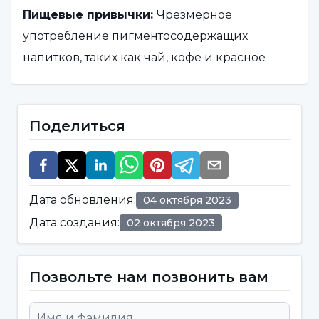
Пищевые привычки:
Чрезмерное
употребление пигментосодержащих
напитков, таких как чай, кофе и красное
вино, может привести к образованию
поверхностных пятен на зубах.
Поделиться
Употребление сигарет или табака:
Употребление сигарет или табака может
Дата обновления
:
04 октября 2023
привести к пожелтению и появлению пятен
Дата создания
:
02 октября 2023
на зубах. Никотин и другие химические
вещества могут воздействовать на зубную
эмаль.
Позвольте нам позвонить вам
Избыточное потребление фтора:
Фтор
необходим для здоровья зубов, но при