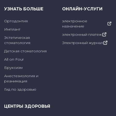
у стоматолога могут привести к
УЗНАТЬ БОЛЬШЕ
ОНЛАЙН-УСЛУГИ
образованию зубного налета и
Ортодонтия
электронное
появлению пятен.
назначение
Имплант
электронный платеж
Эстетическая
Как исчезают пятна на зубах
стоматология
Электронный журнал
Детская стоматология
Как исчезают пятна на зубах, зависит от типа,
All on Four
степени выраженности и причины их
появления. Некоторые варианты лечения,
Бруксизм
которые могут быть использованы для
Анестезиология и
реанимация
различных типов пятен на зубах:
Гид по здоровью
Отбеливание зубов:
Поверхностные пятна
ЦЕНТРЫ ЗДОРОВЬЯ
обычно можно устранить с помощью
отбеливания зубов. Отбеливание зубов,