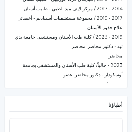
نظرية وعملية في علاج جذور الأسنان. واعتبارًا من سبتمبر
2014 - 2017 / مركز لايف ميد الطبي - طبيب أسنان
2023، بدأ في قبول مرضاه من خلال حصوله على لقب
2017 - 2019 / مجموعة مستشفيات أسيباديم - أخصائي
أستاذ مساعد (عضو هيئة تدريس الدكتوراه) في كلية طب
علاج جذور الأسنان
الأسنان بجامعة أوسكودار، ومن ناحية أخرى، يواصل دراسته
2019 - 2023 / كلية طب الأسنان ومستشفى جامعة يدي
الأكاديمية بسرعة.
تبه - دكتور محاضر. محاضر
لديه العديد من الملصقات والعروض التقديمية الشفوية في
محاضر
الاجتماعات العلمية الدولية والوطنية. وقد حضر 47 ندوة
2023 - حالياً/ كلية طب الأسنان والمستشفى بجامعة
ودورة مهنية حتى الآن. وهو مؤلف فصل في كتاب "علاج
أوسكودار - دكتور محاضر. عضو
جذور الأسنان". منذ عام 2015، كان عضوًا في الجمعية
عضو يوليو
التركية لعلاج جذور الأسنان.
أطباؤنا