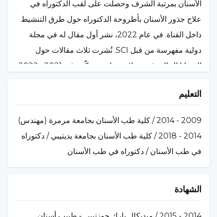
الأسنان بمرتبة الشرف وحصلت على لقب الدكتوراه في
علاج جذور الأسنان بأطروحة الدكتوراه حول طرق التنشيط
داخل القناة. في عام 2022، نشر أول مقال له في مجلة
دولية مفهرسة من قبل SCI. نُشرت ثلاث مقالات حول
القضايا الحالية في مجلات وطنية محكّمة في 2021 و2022
و2023. في يونيو 2022، حصل على جائزة "أفضل عرض
التعليم
شفوي" في مؤتمر يودسا الدولي الثامن الذي نظمته جامعة
يدي تبه. في يونيو 2023، نُشرت دراسة تبحث في تأثير
2009 - 2014 / كلية طب الأسنان بجامعة مرمرة (مهندس)
تفشي فيروس كوفيد-19، الذي أصاب العالم أجمع، على
2014 - 2018 / كلية طب الأسنان بجامعة يديتيبي / دكتوراه
مرضى الأسنان.
في طب الأسنان / دكتوراه في طب الأسنان
عمل محاضرًا في قسم علاج جذور الأسنان في جامعة يدي
تبه بين عامي 2020-2022، ثم انتُخب أستاذًا مساعدًا في
الشهادة
القسم نفسه في مايو 2022. على مدار السنوات الأربع
الماضية، حاضر في كلية طب الأسنان، بما في ذلك دورات
2014 - 2015 / ميديكال بارك جوزتيبي - طبيب أسنان