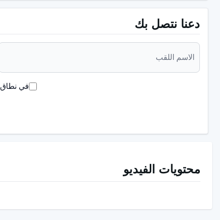
تطبيقها لزيادة الاحتفاظ بالأطراف الاصطناعية.
دعنا نتصل بك
الغرسات تحت المخاطية:
وهي ليست من أنواع الغرسات المفضلة ك
كفاية عظم الفك الطبيعي لدعم الغرسات تحت السمعية.
في نطاق ق
ما الذي يجب مراعاته قبل إجراء زراعة ال
الزرعة هي جذر سن صناعي يوضع في عظم الفك لاستعادة وظيفة 
ذات سماكة وعرض معينين. لهذا السبب، يجب أن يكون عظم الفك
مناسبين لمسمار الزرع. فيما يلي بعض الحالات التي يجب مراعاته
محتويات الفيديو
يجب أن تكون اللثة سليمة تماماً قبل العلاج وطالما بقيت ا
من المهم أن يتم التخطيط لعملية العلاج بشكل صحيح وعل
يؤثر توافق البنية العظمية مع المواد المستخدمة على نجاح 