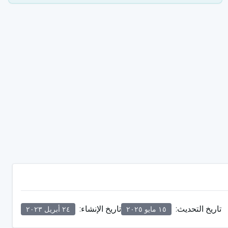
تاريخ التحديث
:
تاريخ الإنشاء
:
١٥ مايو ٢٠٢٥
٢٤ أبريل ٢٠٢٣