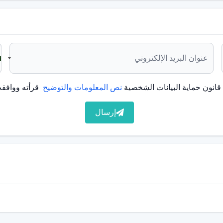
ثيراً. ومع ذلك، يمكن تطبيقها للأشخاص الذين يعانون من عدم
انون حماية البيانات الشخصية
نص المعلومات والتوضيح
قرأته ووافقت
أسنان؟
إرسال
ومظهر الأسنان المفقودة في الفم. مسامير الزرع هي هياكل
 في المنطقة التي ستوضع فيها الزرعة ذات ارتفاع وعرض
ا قبل إجراء
زراعة الأسنان
لغرسة في الفم.
ى يد طبيب أسنان مدرب في هذا المجال.
عملية الزرع.