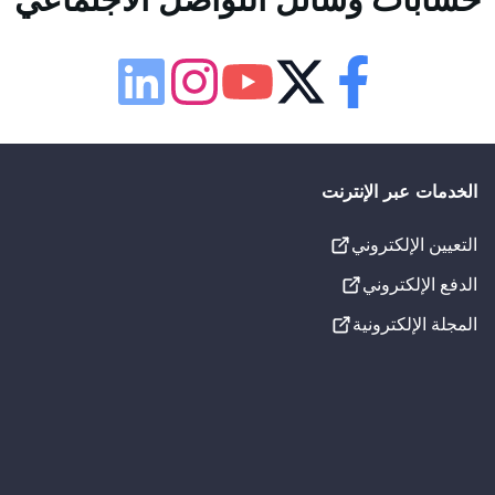
إمكانية الوصول
لوحة إمكانية الوصول
قابلة للإزالة.
Linkedin
Instagram
Youtube
Twitter
Facebook
حجم الخط
100
%
يعد التحميل على الزرعة في الوقت المناسب ووفقًا للقواعد عاملًا مهمًا أيضًا يؤثر على عمر العلاج. بشكل عام، بعد 3 أشهر، يتم
الخدمات عبر الإنترنت
ند إجراء عملية تكبير الجيوب الأنفية، يجب أن تكون هذه الفترة
التعيين الإلكتروني
الإعدادات المرئية
الدفع الإلكتروني
تسطير الروابط
المجلة الإلكترونية
تدرج الرمادي
خط لذوي عسر القراءة
إعدادات الصوت