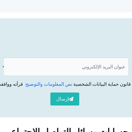
ائي ما إذا كانت العظام واللثة والأسنان الأخرى سليمة بما فيه
ان؟
 عن 18 عاماً واكتمل نمو الفك والوجه الخضوع لعلاج زراعة الأسنان. قبل العلاج، يتم تحديد ما
السينية.
كري. بالنسبة للأشخاص الذين يستخدمون مميعات الدم، يتم
ى ذلك، يمكن إجراء
زراعة الأسنان
في الحالات التالية;
انون حماية البيانات الشخصية
نص المعلومات والتوضيح
قرأته ووافقت
إرسال
ة,
حسابات وسائل التواصل الاجتماعي