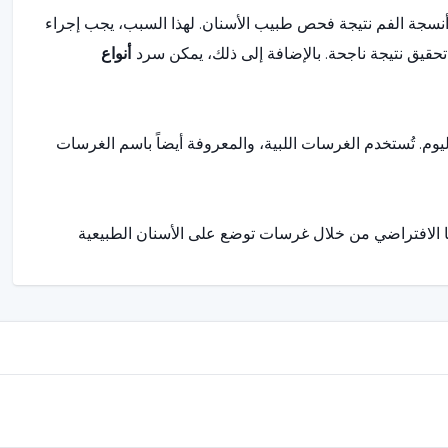
وأنسجة الفم نتيجة فحص طبيب الأسنان. لهذا السبب، يجب إجراء
 نتيجة ناجحة. بالإضافة إلى ذلك، يمكن سرد
أنواع
يوم. تُستخدم الغرسات اللبية، والمعروفة أيضاً باسم الغرسات
رها الافتراضي من خلال غرسات توضع على الأسنان الطبيعية
مل، وليس فقط في المنطقة التي يوجد بها السن المفقود.
خدير العام. بالإضافة إلى التطبيق، فإنه لا يُفضل كثيراً
حدة من أقدم تطبيقات الزرع، من التيتانيوم بالكامل. يتم