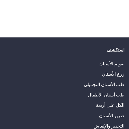
المرضى الذين يعانون من مشاكل في عظام الفك الذائبة,
المرضى الذين لا يرغبون في استخدام الأطراف الاصطناعية ال
متى تتم زراعة الأسنان الاصطناعية؟
استكشف
التحام الغرسة والعظم ويتم فتح الغرسة والبدء في بناء الأسنان. ع
تقويم الأسنان
6 أشهر.
زرع الأسنان
طب الأسنان التجميلي
طب أسنان الأطفال
الكل على أربعة
صرير الأسنان
التخدير والإنعاش