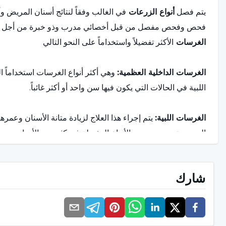
يتم فصل
أنواع الزرعات
في الغالب وفقاً لنتائج أسنان المريض 
فحص وفحص مفصل من قبل أخصائي مدرب وذو خبرة من أجل تحقيق
الغرسات
الأكثر تفضيلاً واستخداماً على النحو التالي
الغرسات الداخلية العظمية:
وهي أكثر أنواع الغرسات استخداماً ال
اللبية في الحالات التي يكون فيها سن واحد أو أكثر غائباً.
الغرسات اللبية:
يتم إجراء هذا العلاج لزيادة متانة الأسنان وعم
الموجودة. وهي من بين الأنواع المفضلة في كثير من الأحيان.
الغرسات عبر العظمية:
يتم وضع غرسة على طول عظم الفك بالكا
شارك
وبما أنه إجراء صعب من حيث التطبيق، يجب أن يكون المريض تحت الت
بسبب بطء معدل الشفاء.
الغرسات داخل المخاطية:
تتكون الزرعات داخل المخاطية، وهي وا