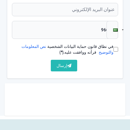
إلى ذلك، يمكن إجراء عمليات إغلاق الفراغات بين الأسنان
وإجراءات تبييض الأسنان إذا كان ذلك مناسباً. يمكن تطبيق
العديد من التقنيات المختلفة في إجراءات
علاج الأسنان
الترميمية
. يمكن سرد الطرق المستخدمة على النحو التالي:
التطبيقات المركبة المباشرة أو غير المباشرة
في نطاق قانون حماية البيانات الشخصية
نص المعلومات
والتوضيح
قرأته ووافقت عليه.
(*)
الحشوات الخزفية
إرسال
تصميم الابتسامة
تطبيقات علاج حساسية الأسنان
تطبيقات علاج اللب الحيوي
تطبيقات الترميم قبل التعويضية
بالإضافة إلى ذلك، هناك إجراءات مختلفة مثل تطبيقات علاج
الأسنان لكبار السن (الشيخوخة) ومرضى الأورام، وتطبيقات