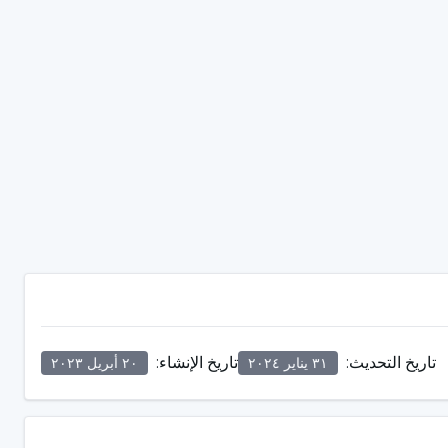
تاريخ التحديث
:
تاريخ الإنشاء
:
٣١ يناير ٢٠٢٤
٢٠ أبريل ٢٠٢٣