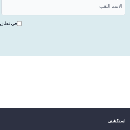
في نطاق ق
استكشف