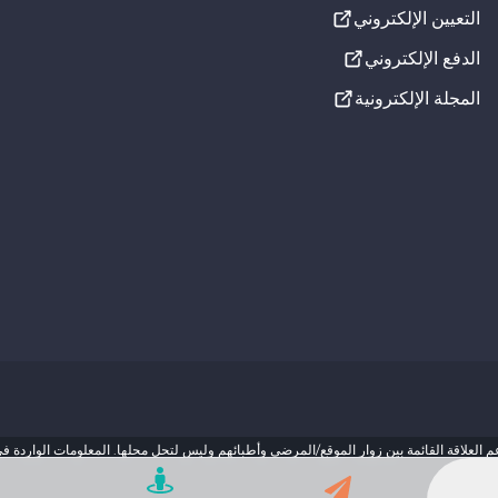
التعيين الإلكتروني
الإعدادات المرئية
الدفع الإلكتروني
تسطير الروابط
المجلة الإلكترونية
تدرج الرمادي
خط لذوي عسر القراءة
إعدادات الصوت
جارٍ التحميل...
🔄
إعادة ضبط الكل
تم حفظ الإعدادات في المتصفح
 العلاقة القائمة بين زوار الموقع/المرضى وأطبائهم وليس لتحل محلها. المعلومات الواردة في