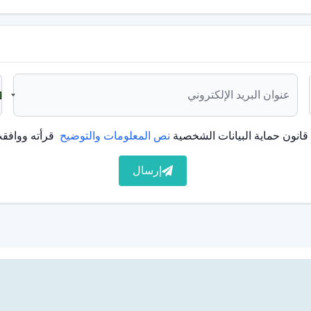
 الأسنان، هي أطراف اصطناعية لا تبقى ثابتة في الفم. هذه
تطبيقات مصنوعة للقضاء على مشاكل المضغ أو النطق بعد فقدان
فم. ويتم ذلك عن طريق أخذ الدعم من النسيج العظمي في الفك.
انون حماية البيانات الشخصية
نص المعلومات والتوضيح
قرأته ووافقت
إرسال
 اصطناعية تُصنع لتحل محل الأسنان المفقودة وتتميز بخاصية
طعة واحدة. يتم ربطها بالأسنان الرئيسية بمساعدة سلك كروشيه.
ها من بين التركيبات التي يتم تطبيقها.
سنان المفقودة والهياكل المصاحبة لها ويتم وضعها في المنطقة