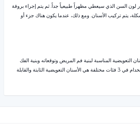
ار لون السن الذي سيعطي مظهراً طبيعياً جداً. ثم يتم إجراء بروفة
شكلة، يتم تركيب الأسنان. ومع ذلك، عندما يكون هناك جزء أو
ان التعويضية المناسبة لبنية فم المريض وتوقعاته وبنية الفك
ومن ثم يتم إعدادها. تُصنف أنواع الأسنان التعويضية الشائعة الاستخدام في 3 فئات مختلفة هي الأسنان التعويضية الثابتة والقابلة
 للشخص ارتداء هذه الأطراف الاصطناعية وإزالتها. يمكن
ة أسنان.