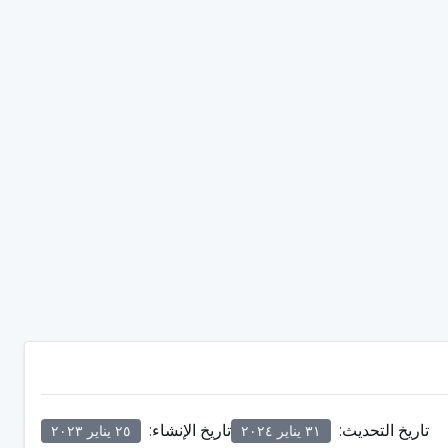
تاريخ التحديث
:
تاريخ الإنشاء
:
٣١ يناير ٢٠٢٤
٢٥ يناير ٢٠٢٣