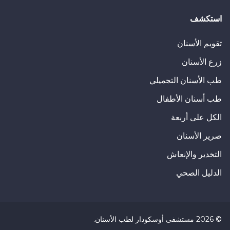
يمكن ربط الأسنان
التعويضية
بسهولة باستخدام مواد لاصقة مختلفة
استكشف
استخدام المنتجات التي يوصي بها الطبيب. بالإضافة إلى ذلك، فإن 
ويجب الحفاظ على أطقم الأسنان الاصطناعية يومياً.
تقويم الأسنان
زرع الأسنان
طب الأسنان التجميلي
طب أسنان الأطفال
الكل على أربعة
صرير الأسنان
التخدير والإنعاش
الدليل الصحي
©
2026
مستشفى أوسكودار لطب الأسنان
.