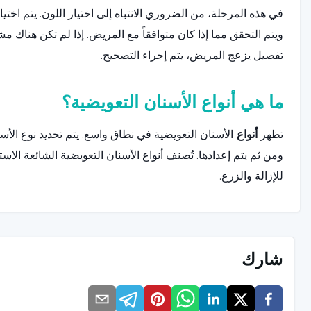
في هذه المرحلة، من الضروري الانتباه إلى اختيار اللون. يتم اختي
ويتم التحقق مما إذا كان متوافقاً مع المريض. إذا لم تكن هناك م
تفصيل يزعج المريض، يتم إجراء التصحيح.
ما هي أنواع الأسنان التعويضية؟
تظهر
أنواع
الأسنان التعويضية في نطاق واسع. يتم تحديد نوع الأسن
للإزالة والزرع.
الأسنان التعويضية الثابتة
تُستخدم أطقم الأسنان الثابتة عن طريق تثبيتها في الفم. لا يمكن
شارك
استخدامها فقط في حالة فقدان سن واحدة أو في حالة فقدان عد
الأسنان الاصطناعية القابلة للإزالة