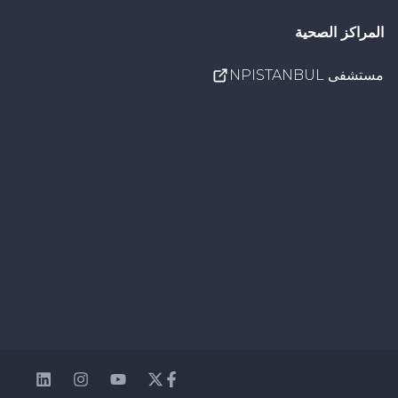
المراكز الصحية
مستشفى NPISTANBUL
nkedin
Instagram
Youtube
Facebook
Twitter