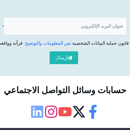
الفك العلوي أو كلا الفكين.
ور أسنان في الفم. يتم تركيبها على الأسنان أو جذور الأسنان
انون حماية البيانات الشخصية
نص المعلومات والتوضيح
قرأته ووافقت
إرسال
لقابلة للإزالة. تتشابه الأطراف الاصطناعية المتحركة مع
 في الفم. أما تلك التي يتم تحضيرها على أنها ثابتة فتُعرف
حسابات وسائل التواصل الاجتماعي
إمكانية الوصول
لوحة إمكانية الوصول
لذين يستخدمون الأسنان التعويضية القابلة للإزالة ويستخدمون
Linkedin
Instagram
Youtube
Twitter
Facebook
م للأسنان الاصطناعية يمنع المشاكل التي قد تنشأ أثناء المضغ.
حجم الخط
100
%