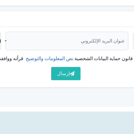
يمكن تقليلها بطرق العلاج المناسبة. اقتراحات للمساعدة في
لذي يقوم به طبيب الأسنان في إزالة البقع على سطح الأسنان
انون حماية البيانات الشخصية
نص المعلومات والتوضيح
قرأته ووافقت
إرسال
لتي يوصي بها طبيب الأسنان في تفتيح لون الأسنان وتقليل
ن بالفرشاة والخيط مرتين يومياً على الأقل من تكوين البقع
لونة مثل القهوة والشاي والكولا يمكن أن يقلل من تكون البقع