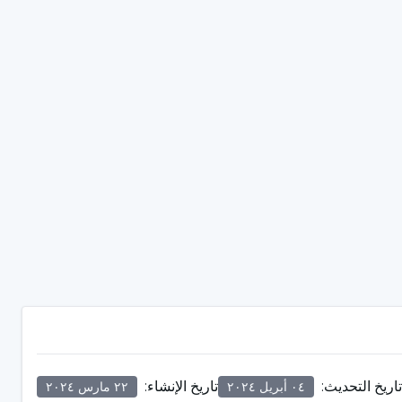
تاريخ التحديث
:
تاريخ الإنشاء
:
٠٤ أبريل ٢٠٢٤
٢٢ مارس ٢٠٢٤