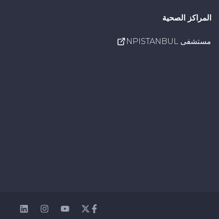
المراكز الصحية
مستشفى NPISTANBUL
nkedin
Instagram
Youtube
Facebook
Twitter