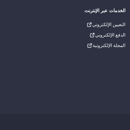
اص بك تناسب احتياجاتك الفردية.
الخدمات عبر الإنترنت
التعيين الإلكتروني
الإعدادات المرئية
الدفع الإلكتروني
تسطير الروابط
المجلة الإلكترونية
تدرج الرمادي
خط لذوي عسر القراءة
إعدادات الصوت
جارٍ التحميل...