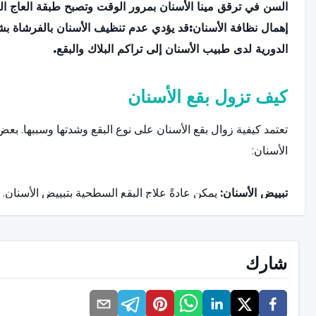
السن في ترقق مينا الأسنان بمرور الوقت وتصبح طبقة العاج الكا
إهمال نظافة الأسنان:
قد يؤدي عدم تنظيف الأسنان بالفرشاة ب
الدورية لدى طبيب الأسنان إلى تراكم البلاك والبقع.
كيف تزول بقع الأسنان
تعتمد كيفية زوال بقع الأسنان على نوع البقع وشدتها وسببها. بعض
الأسنان:
تبييض الأسنان:
يمكن عادةً علاج البقع السطحية بتبييض الأسنان. ي
تحت إشراف طبيب الأسنان إلى تفتيح لون الأسنان باستخدام مواد ه
فعالاً للبقع السطحية الناتجة عن التدخين أو استهلاك القهوة أو الش
للبقع الدائمة أو المعقدة، يمكن استخدام شرائح أو قشور البور
شارك
الطلب على السطح الأمامي للأسنان وإخفاء البقع.
قشور الأسنان لبقع العاج: عندما تكون بقع العاج أعمق، قد يوصي