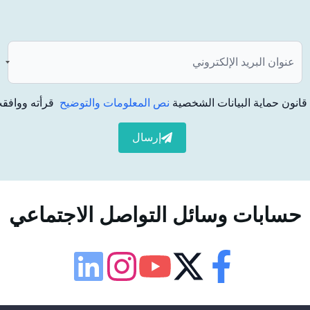
لليزر هي طريقة يتم فيها استخدام ضوء الليزر لجعل أسنانك أكثر
يعة. <تبييض الأسنان بالليزر
يمكنك استخدام قشور البورسلين
. تسمح لك هذه الطريقة بإعادة تشكيل أسنانك بشكل دائم.
نان. من هذه العوامل بنية أسنانك ونوع البقع الموجودة وشدتها
بييض الأسنان الأنسب لك بالتشاور مع طبيب الأسنان الخاص بك. من
انون حماية البيانات الشخصية
نص المعلومات والتوضيح
قرأته ووافقت
بييض الأسنان واتباع توصيات طبيب الأسنان لمنع تكرار ظهور البقع.
إرسال
حسابات وسائل التواصل الاجتماعي
إمكانية الوصول
لوحة إمكانية الوصول
Linkedin
Instagram
Youtube
Twitter
Facebook
حجم الخط
100
%