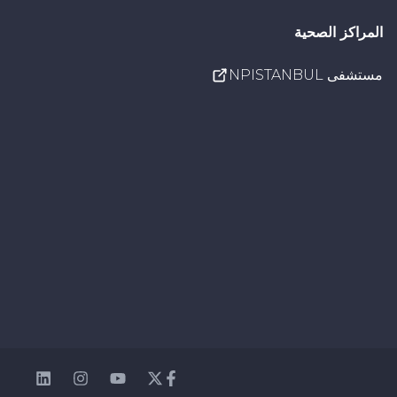
المراكز الصحية
مستشفى NPISTANBUL
nkedin
Instagram
Youtube
Facebook
Twitter