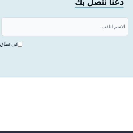
دعنا نتصل بك
<تبييض الأسنان بالليزر تبييض الأسنان بالليزر: تبييض الأسنان با
بياضاً. يتم إجراؤها من قبل طبيب أسنان ويمكن أن تعطي نتائج سر
أو القشرة الخزفية لتحويل أسنانك إلى اللون والشكل الذي تريده
هناك بعض العوامل التي يجب مراعاتها عند اختيار طرق تبييض الأس
وميزانيتك والنتائج التي تريدها. لذلك، من المهم تحديد طريقة ت
في نطاق ق
المهم أيضًا الاستمرار في العناية المنتظمة بالأسنان بعد إجراء ت