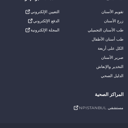
في الأطفال والمراهقين، يكون نضج مينا الأسنان غير
تقويم الأسنان
التعيين الإلكتروني
مكتمل وتكون أسطح الأسنان أكثر عرضة لتكوين التسوس.
زرع الأسنان
الدفع الإلكتروني
لذلك، يتم استخدام مانع تسرب الشقوق كعلاج وقائي فعال
طب الأسنان التجميلي
المجلة الإلكترونية
في سن مبكرة.
طب أسنان الأطفال
الأفراد المعرضون لخطر التسوس بشكل كبير:
قد يكون
الكل على أربعة
بعض الأفراد معرضين لخطر الإصابة بالتسوس بسبب
صرير الأسنان
عوامل وراثية أو عادات غذائية أو مشاكل في نظافة الفم.
التخدير والإنعاش
يمكن أن يساعد استخدام المواد المانعة للتسوس لهؤلاء
الدليل الصحي
الأفراد في منع تكون التسوس.
المراكز الصحية
الأشخاص الذين لا يستطيعون تنظيف الأضراس جيدًا:
قد
يكون من الصعب تنظيف الأضراس بسبب النتوءات
مستشفى NPISTANBUL
والنتوءات الموجودة على أسطح المضغ. يمكن لتطبيق مانع
تسرب الشقوق أن يقلل من تكون التسوس عن طريق