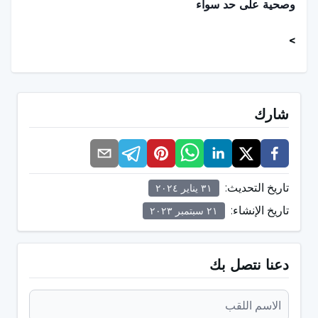
وصحية على حد سواء
>
ما هي أسباب اعوجاج الأسنان؟
شارك
الأسنان المعوجة،
هي حالة يمكن أن تنتج عن تفاعل عدد من العوامل الوراثية
والبيئية والشخصية. بعض العوامل الرئيسية التي تسبب
تاريخ التحديث
:
٣١ يناير ٢٠٢٤
اعوجاج الأسنان هي:
تاريخ الإنشاء
:
٢١ سبتمبر ٢٠٢٣
العوامل الوراثية:
دعنا نتصل بك
التاريخ العائلي هو أحد الأسباب الأكثر شيوعًا للأسنان
المعوجة. إذا كان لدى الوالدين أسنان معوجة، فقد يزيد ذلك
من احتمالية أن يكون لدى الأطفال أسنان معوجة وبنية فك