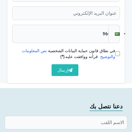
مماثلة.
بنية الفك:
تؤثر بنية الفك على كيفية اصطفاف الأسنان. يمكن أن
يتسبب صغر الفك في ازدحام الأسنان أو اعوجاجها.
في نطاق قانون حماية البيانات الشخصية
نص المعلومات
والتوضيح
قرأته ووافقت عليه.
(*)
الأسنان اللبنية:
إرسال
تستخدم الأسنان اللبنية كدليل دقيق عند استبدال الأسنان
الدائمة. يمكن أن يتسبب الفقدان المبكر للأسنان اللبنية أو
تسوس الأسنان اللبنية في اعوجاج الأسنان الدائمة أو
انحرافها.
دعنا نتصل بك
التنفس عن طريق الفم:
في الأشخاص الذين يتنفسون عن طريق الفم بسبب احتقان