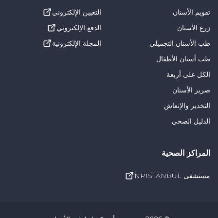
الاصطناعية غير النظيفة انزعاجاً وتهيجاً في الفم، مما يؤثر
تقويم الأسنان
التعيين الإلكتروني
سلباً على الراحة.
زرع الأسنان
الدفع الإلكتروني
تؤدي الصيانة والتنظيف المنتظمين إلى إطالة عمر أطقم
طب الأسنان التجميلي
المجلة الإلكترونية
الأسنان الاصطناعية ومنعها من التشوه. يمكن أن يؤدي عدم
طب أسنان الأطفال
نظافة أطقم الأسنان الاصطناعية إلى التهابات الفم
الكل على أربعة
والمشاكل الصحية، لذا فإن التنظيف مهم لمنع المشاكل
صرير الأسنان
الصحية. وأخيراً، يوفر طقم الأسنان الاصطناعية النظيف
التخدير والإنعاش
والمعتنى به جيداً مظهراً جمالياً أفضل، وينبغي أن نتذكر أن
الدليل الصحي
أطقم الأسنان الاصطناعية المتسخة يمكن أن تؤدي إلى
مشاكل جمالية. لهذه الأسباب، يجب تنظيف أطقم الأسنان
المراكز الصحية
بانتظام وبعناية.
مستشفى NPISTANBUL
كيفية استخدام خيط الأسنان في الأسنان الاصطناعية
يعد استخدام خيط تنظيف الأسنان مهم جدًا في العناية