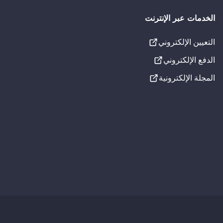
س منطقة فمك بيدين نظيفتين.
الخدمات عبر الإنترنت
 وفقًا لتعليمات الاستخدام. إذا كنت تستخدم الجزء الخلفي
التعيين الإلكتروني
الإعدادات المرئية
الدفع الإلكتروني
تسطير الروابط
المجلة الإلكترونية
تدرج الرمادي
إلى الأمام من الجزء الخلفي من لسانك.
خط لذوي عسر القراءة
ا تجنب استخدام القوة المفرطة.
إعدادات الصوت
د على إزالة الترسبات البكتيرية وبقايا الطعام من اللسان.
جارٍ التحميل...
ة البقايا والبكتيريا من الفم.