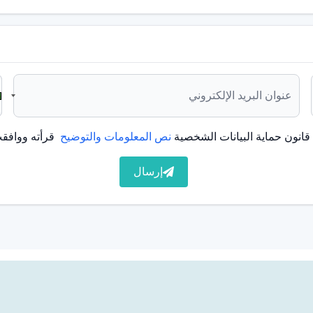
المهم أيضًا التقليل من الأطعمة الحارة أو الحلوة بشكل
أو الألم، فمن المهم استشارة طبيب الأسنان أو طبيب الأسنان.
انون حماية البيانات الشخصية
نص المعلومات والتوضيح
ضًا على صحتك العامة. يمكن أن يساعد تنظيف اللسان بشكل
قرأته ووافقت
ة البكتيريا في الفم.
إرسال
 أو رائحة الفم الكريهة. عادةً ما تحدث رائحة الفم الكريهة بسبب
ايرة (VOCs)، والتي تنتج عن عملية التمثيل الغذائي للبكتيريا في الفم. سطح اللسان هو المكان
رواسب مصدراً للروائح الكريهة مع مرور الوقت.
لكريهة. التنظيف المنتظم لسطح اللسان يمكن أن يمنع الروائح