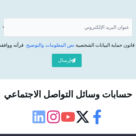
تيريا. هناك عوامل أخرى مثل مشاكل الجهاز الهضمي وتناول
 الكريهة. إذا استمرت رائحة الفم الكريهة على الرغم من الحفاظ
لأسنان أو أخصائي طبي.
انون حماية البيانات الشخصية
نص المعلومات والتوضيح
قرأته ووافقت
إرسال
 إليك طريقة تنظيف اللسان خطوة بخطوة:
حسابات وسائل التواصل الاجتماعي
أسنان لتنظيف اللسان. يمكنك أيضًا اختيار محاليل تنظيف
إمكانية الوصول
لوحة إمكانية الوصول
Linkedin
Instagram
Youtube
Twitter
Facebook
حجم الخط
100
%