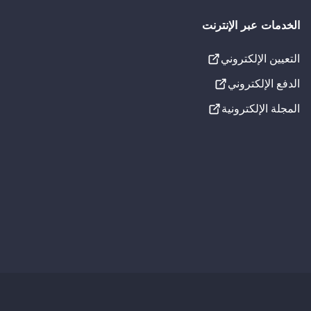
الخدمات عبر الإنترنت
التعيين الإلكتروني
الإعدادات المرئية
الدفع الإلكتروني
دة ساعة إلى ساعتين حتى تصلب المادة اللاصقة. في هذه
تسطير الروابط
المجلة الإلكترونية
تدرج الرمادي
خط لذوي عسر القراءة
إعدادات الصوت
 الأسنان والحساسية التي قد تحدث في المرحلة الأولى.
جارٍ التحميل...
ثل البرتقال واليوسفي والجريب فروت وغيرها.
الذي تم وضعه عليه.