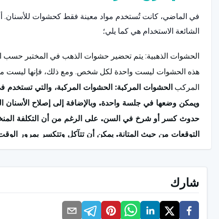
في الماضي، كانت تُستخدم مواد معينة فقط كحشوات للأسنان. أما ا
الشائعة الاستخدام هي كما يلي؛
الحشوات الذهبية: يتم تحضير حشوات الذهب في المختبر حسب الط
هذه الحشوات ليست واحدة لكل شخص. ومع ذلك، فإنها ليست من 
المركب
الحشوات المركبة:
الحشوات المركبة
، والتي تستخدم ف
ويمكن وضعها في جلسة واحدة. وبالإضافة إلى إصلاح الأسنان ال
حدوث كسر أو شرخ في السن. على الرغم من أن التكلفة المنخفضة 
التوقعات من حيث المتانة. يمكن أن تتآكل وتتكسر بمرور الوق
الحشوات الكبيرة. يمكن أن تتراوح مدة الاستخدام ما بين 3 و10 سنوات حسب السن والشخص الذي يتم وضع الحشوة عليه.
شارك
حشوات البورسلين:
تكلفة هذا النوع من الحشوات أعلى قليلاً. 
البورسلين مفضلة أيضًا. يمكن أيضًا تفضيل حشوات البورسلين بس
مادة الحشو هذه أيضًا في بيئة المختبر ويتم وضعها عن طريق ال