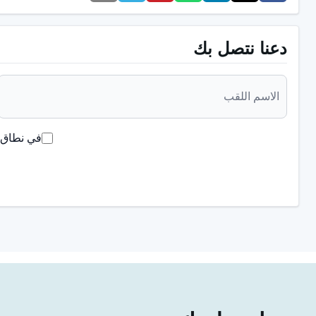
حشوات الملغم:
حشوات الملغم غير مفضلة اليوم أيضًا. ويُطلق 
للضغط وقوة المضغ تجعل هذه الحشوة تستخدم على نطاق واسع ف
دعنا نتصل بك
رمادي اللون.
في أي الحالات يتم إجراء حشو الأسنان؟
بشكل عام،
في نطاق ق
يتم استخدام حشو الأسنان
لإزالة التجويف الذي يحدث بعد تنظيف تسوس الأسنان. إلى جانب
الداخلي من السن، وبالتالي يمكن تطبيق الحشو مع علاج القناة
الحالات، في حالة إصابة السن، قد تحدث كسور في السن. يمكن 
سقوط وتآكل الحشوة المطبقة سابقًا، من الضروري تطبيق الحشو
تتطلب استخدام هذا الإجراء. ولذلك، فإن عملية الحشو هي تقنية 