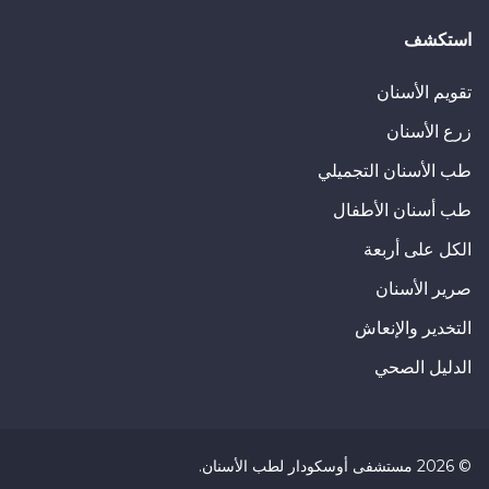
الشفاه والخد وكسر الأسنان بسبب النعاس. &bsp؛ على سبيل المثال، إذا تم استخدام مادة الحشو المركب
استكشف
، فيمكن تناول الطعام بعد فترة وجيزة من الحشو.&bsp؛
تقويم الأسنان
زرع الأسنان
في حالات مثل ربط الأسنان، يجب عدم تناول أي شيء لم
طب الأسنان التجميلي
المرحلة، يجب اتباع توصيات طبيب الأسنان.
طب أسنان الأطفال
الكل على أربعة
.
صرير الأسنان
يجب توخي الحذر من تناول الأشياء الساخنة والباردة لألم
التخدير والإنعاش
.
الدليل الصحي
من الضروري عدم تناول الأطعمة والمشروبات الحمضية م
.
©
2026
مستشفى أوسكودار لطب الأسنان
.
يجب مضغ الطعام بالجزء الآخر من الحشوة وليس بالجزء 