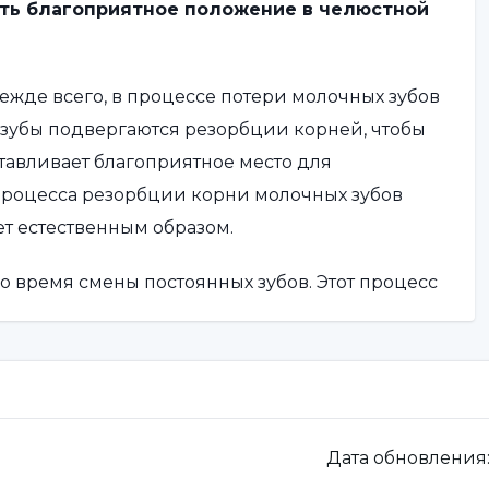
ять благоприятное положение в челюстной
жде всего, в процессе потери молочных зубов
 зубы подвергаются резорбции корней, чтобы
отавливает благоприятное место для
 процесса резорбции корни молочных зубов
ет естественным образом.
 время смены постоянных зубов. Этот процесс
нял благоприятное положение в челюсти и
атолог может проводить рентгеновские
ьный процесс резорбции и оценивать развитие
Дата обновления
рового роста и развития зубов. Однако когда