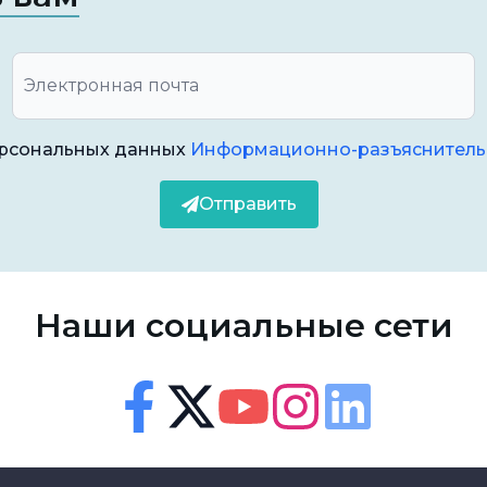
их правильного положения.
я десен могут привести к потере
т повредить корень зуба и спровоцировать
ерсональных данных
Информационно-разъяснитель
ие, при котором зубы имеют узкое пространство.
Отправить
чивая риск столкновения с другими зубами или
Наши социальные сети
уба, воспаления, вызванные различными
орбцию корня.
Доступность
Панель доступности
ие условия могут предрасполагать к
сматривать семейное наследование.
Facebook
Twitter
Youtube
Instagram
Linkedin
Размер шрифта
100
%