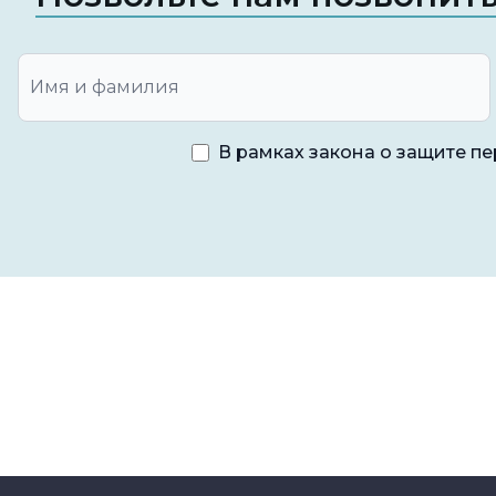
произойти во время смещения зубов и поиска 
Заболевания пародонта:
Тяжелые заболевани
поддерживающих тканей вокруг зуба. Это може
резорбцию.
В рамках закона о защите п
Трафики зубов:
Трафикинг зубов - это состоян
Это может привести к резорбции корня, увели
воздействия давления.
Инфекции:
Инфекции, возникающие в корне з
микроорганизмами, могут спровоцировать рез
Генетические факторы:
Некоторые генетическ
резорбции корня. В этом контексте можно рас