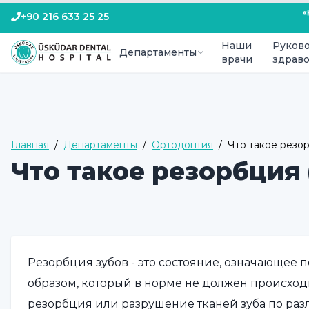
+90 216 633 25 25
Наши
Руково
Департаменты
врачи
здрав
Главная
/
Департаменты
/
Ортодонтия
/
Что такое резо
Что такое резорбция
Резорбция зубов - это состояние, означающее 
образом, который в норме не должен происходи
резорбция или разрушение тканей зуба по ра