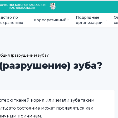
дство по
Подрядные
О
Корпоративный
оохранению
организации
с
рбция (разрушение) зуба?
 (разрушение) зуба?
потерю тканей корня или эмали зуба таким
ть; это состояние может проявляться как
зличным причинам.