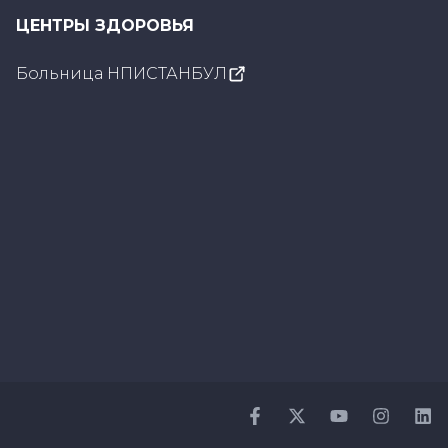
ЦЕНТРЫ ЗДОРОВЬЯ
Больница НПИСТАНБУЛ
Facebook
Twitter
Youtube
Instagr
Li