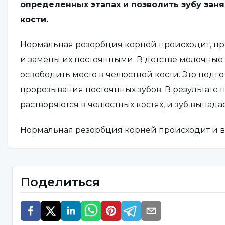
определенных этапах и позволить зубу зан
кости.
Нормальная резорбция корней происходит, пре
и замены их постоянными. В детстве молочные
освободить место в челюстной кости. Это подг
прорезывания постоянных зубов. В результате
растворяются в челюстных костях, и зуб выпада
Нормальная резорбция корней происходит и во
происходит для того, чтобы постоянный зуб за
гармонично сочетался с другими зубами. Стом
исследования, чтобы отслеживать этот нормал
Поделиться
зуба.
> <Нормальная резорбция корней важна для здо