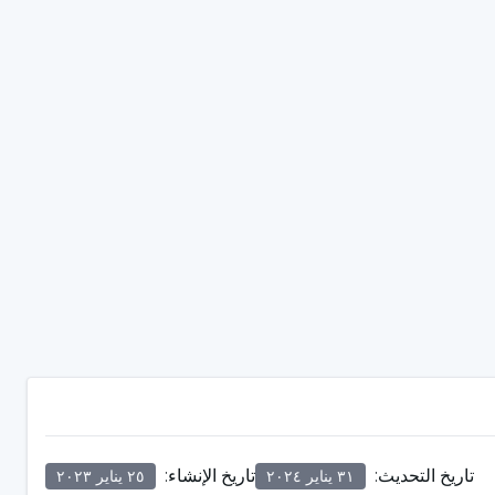
تاريخ التحديث
:
تاريخ الإنشاء
:
٣١ يناير ٢٠٢٤
٢٥ يناير ٢٠٢٣