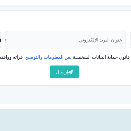
لام لعدة أيام. وقد يستغرق الأمر أيضاً عدة أشهر حتى تنبثق
ما يلي:
انون حماية البيانات الشخصية
نص المعلومات والتوضيح
قرأته ووافقت
إرسال