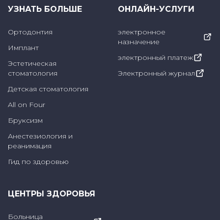
получить изображения головы и шеи с
УЗНАТЬ БОЛЬШЕ
ОНЛАЙН-УСЛУГИ
высокой детализацией и точностью
Ортодонтия
электронное
измерений.
назначение
Имплант
электронный платеж
Эстетическая
Панорамная пленка
стоматология
Электронный журнал
Детская стоматология
Панорамная рентгенография - это метод,
All on Four
позволяющий получить единое
Бруксизм
изображение верхней и нижней челюсти
Анестезиология и
вместе с зубами и соседними
реанимация
анатомическими структурами и
Гид по здоровью
патологиями. Низкая доза облучения - одно
из ее главных преимуществ. Он полезен для
ЦЕНТРЫ ЗДОРОВЬЯ
врача при выявлении переломов челюсти,
положения зубов мудрости, крупных
Больница