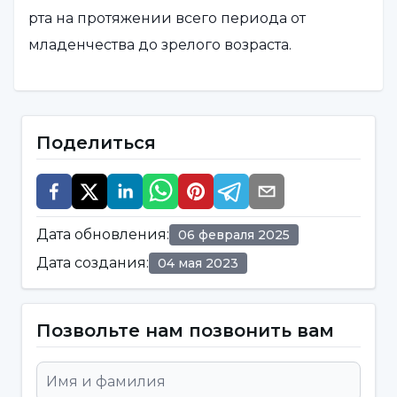
рта на протяжении всего периода от
младенчества до зрелого возраста.
Интраоральная камера
Поделиться
Использование интраоральных камер в
дополнение к визуально-тактильному
осмотру и рентгенографии при ранней
диагностике кариеса позволяет увидеть
Дата обновления
:
06 февраля 2025
небольшие изменения в твердых тканях
Дата создания
:
04 мая 2023
зубов, получить более достоверные данные,
получить более объективные результаты за
Позвольте нам позвонить вам
счет снижения субъективности
диагностики; таким образом,
предотвращаются профилактические и