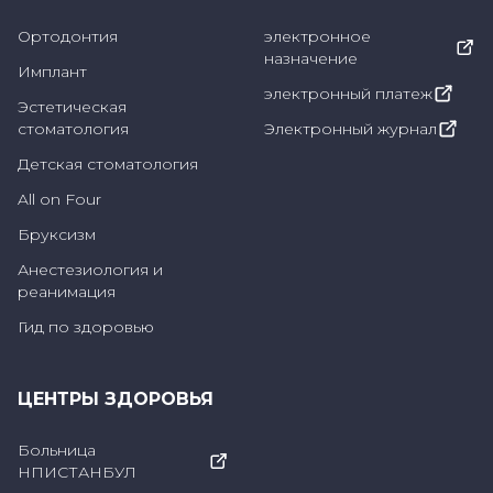
является придание зубам более здорового и
Ортодонтия
электронное
назначение
эстетичного вида. Применяя
Имплант
электронный платеж
индивидуальные методы лечения для
Эстетическая
стоматология
Электронный журнал
укрепления зубов, защиты их здоровья и
устранения повреждений, оно стремится
Детская стоматология
придать зубам более эстетичный и
All on Four
красивый вид.
Бруксизм
Анестезиология и
реанимация
Протезирование зубов
Гид по здоровью
Протезирование зубов - это направление
стоматологического лечения, направленное
ЦЕНТРЫ ЗДОРОВЬЯ
на восстановление отсутствующих или
Больница
поврежденных зубов, улучшение
НПИСТАНБУЛ
эстетического вида и восстановление