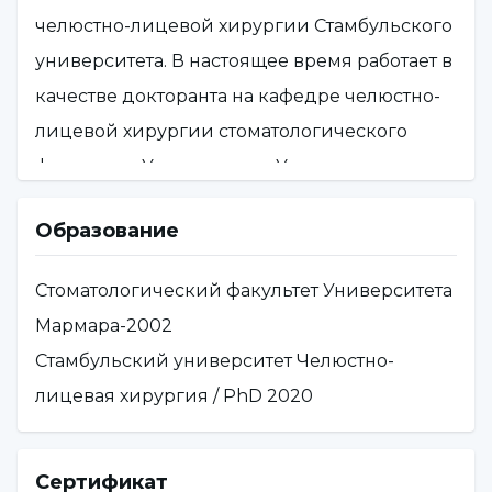
челюстно-лицевой хирургии Стамбульского
университета. В настоящее время работает в
качестве докторанта на кафедре челюстно-
лицевой хирургии стоматологического
факультета Университета Ускюдар.
В настоящее время работает в качестве
Образование
докторанта на кафедре челюстно-лицевой
хирургии стоматологического факультета
Стоматологический факультет Университета
Университета Ускюдар.
Мармара-2002
Стамбульский университет Челюстно-
лицевая хирургия / PhD 2020
Сертификат