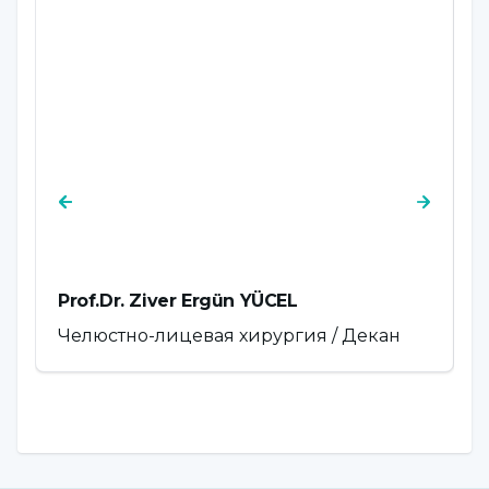
Prof.Dr. Ziver Ergün YÜCEL
P
Челюстно-лицевая хирургия / Декан
П