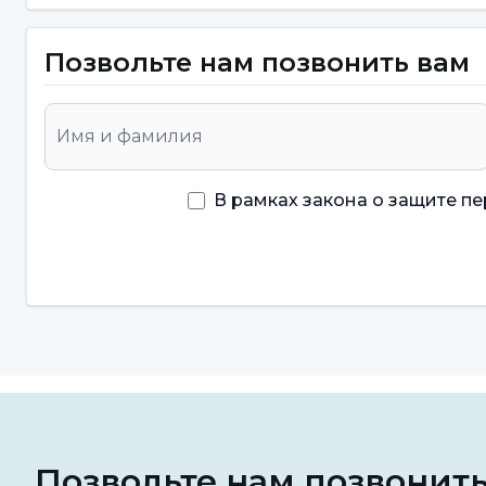
Композитный ламинат:
Он изготавливается дл
Позвольте нам позвонить вам
увеличения или улучшения проблемы, а также 
повреждения зуба. В зависимости от соответств
стоматологом в тот же день.
Фарфоровый ламинат:
В рамках закона о защите п
Это эффективное и ча
зрения исправления кривизны, обесцвечивани
устанавливается на переднюю поверхность зубов
дискомфорта в зубах. Она изготавливается ин
Способы, при которых требу
Ламинированные фарфоровые зубы, которые мо
возрастных групп, имеющих стоматологические 
Позвольте нам позвонит