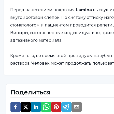
Перед нанесением покрытия
Lamina
выслушив
внутриротовой слепок. По снятому оттиску изг
стоматологом и пациентом проводится репети
Виниры, изготовленные индивидуально, прикл
адгезивного материала.
Кроме того, во время этой процедуры на зубы 
раствора. Человек может продолжать пользовать
этом он не испытывает никаких болевых ощущ
Какие бывают виды ламинир
Поделиться
Типы ламинированных зубов,
композитный ла
разновидности: