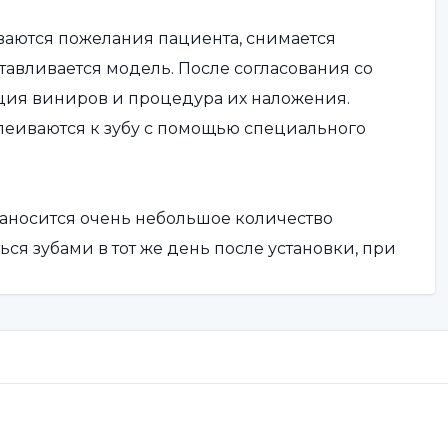
аются пожелания пациента, снимается
отавливается модель. После согласования со
ция виниров и процедура их наложения.
еиваются к зубу с помощью специального
наносится очень небольшое количество
ся зубами в тот же день после установки, при
ений во время этой процедуры.
ованных зубов?
минат и фарфоровый ламинат имеют 2