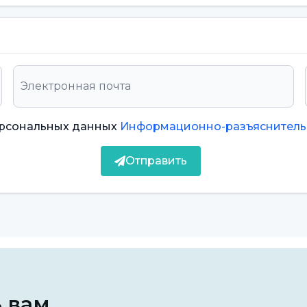
я изменения цвета и формы зуба, его
для придания зубу эстетичного вида без
ия структуре зуба он может быть изготовлен
ерсональных данных
сто предпочитаемое применение с точки
Информационно-разъяснитель
я, повреждений и дискомфорта зубов. Он
Отправить
. Его структура очень тонкая и не вызывает
дивидуально в лабораторных условиях.
ется ламинирование зубов
гут применяться для пациентов всех
проблемы, - метод, которому часто отдают
ь вам