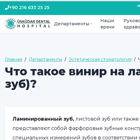
+90 216 633 25 25
Наши
Руково
Департаменты
врачи
здрав
Главная
/
Департаменты
/
Эстетическая стоматология
/
Что такое винир на 
зуб)?
Ламинированный зуб,
листовой зуб или такж
представляют собой фарфоровые зубные конст
специальных измерений зубов в соответствии 