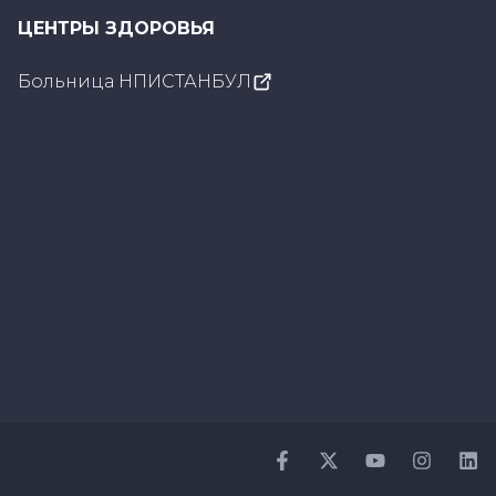
ЦЕНТРЫ ЗДОРОВЬЯ
Больница НПИСТАНБУЛ
Facebook
Twitter
Youtube
Instagr
Li