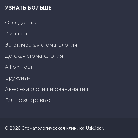
Герметичные дефекты структуры зуба.
УЗНАТЬ БОЛЬШЕ
Как ухаживать за ламиниро
Ортодонтия
Специального применения для ухода за ла
Имплант
Достаточно ежедневного рутинного ухода за о
Эстетическая стоматология
естественными и ламинированными зубами вы
Детская стоматология
Поскольку ламинированные виниры рассм
All on Four
чистить не менее 2 раз в день.
Бруксизм
После чистки зубов необходимо пользовать
Анестезиология и реанимация
оставаться остатки пищи.
Гид по здоровью
Каждые 6 месяцев зубы с покрытием долж
При необходимости следует проводить ле
©
2026
Стоматологическая клиника Üsküdar
.
В течение 10-15 дней после установки ламинир