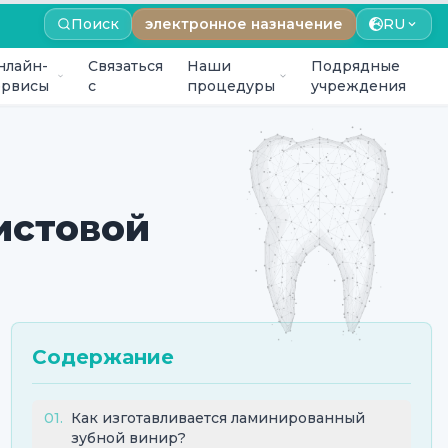
Поиск
электронное назначение
RU
нлайн-
Связаться
Наши
Подрядные
ервисы
с
процедуры
учреждения
истовой
Содержание
01
.
Как изготавливается ламинированный
зубной винир?