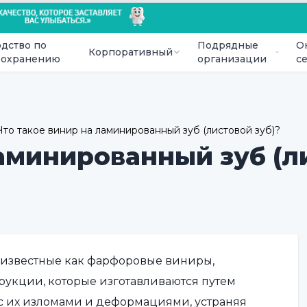
дство по
Подрядные
О
Корпоративный
оохранению
организации
с
Что такое винир на ламинированный зуб (листовой зуб)?
ламинированный зуб (л
е известные как фарфоровые виниры,
рукции, которые изготавливаются путем
с их изломами и деформациями, устраняя