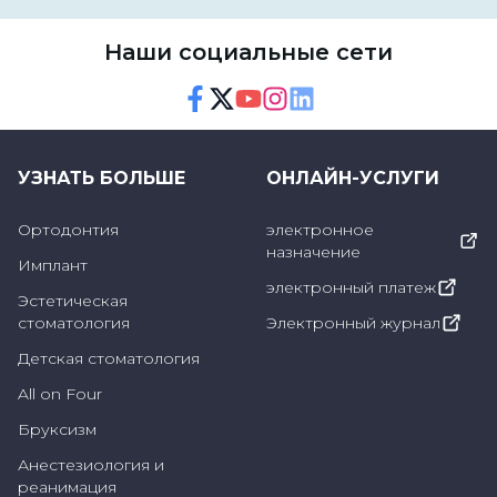
возникнуть в более позднем возрасте,
создавая специальные защитные
Наши социальные сети
приспособления для детей. Они проводят
важные процедуры для предотвращения
Facebook
Twitter
Youtube
Instagram
Linkedin
образования кариеса, предотвращения
потери зубов и поддержки развития
УЗНАТЬ БОЛЬШЕ
ОНЛАЙН-УСЛУГИ
челюстей, особенно с помощью таких
Ортодонтия
электронное
методов, как аппликации фтора, установка
назначение
Имплант
держателей, пломбирование зубов. Кроме
электронный платеж
того, заболевания десен, травмы зубов,
Эстетическая
стоматология
Электронный журнал
лечение молочных зубов и ортодонтическое
Детская стоматология
сопровождение также входят в сферу
All on Four
компетенции педодонтистов в области
Бруксизм
детской стоматологии.
Анестезиология и
реанимация
В обязанности детских стоматологов