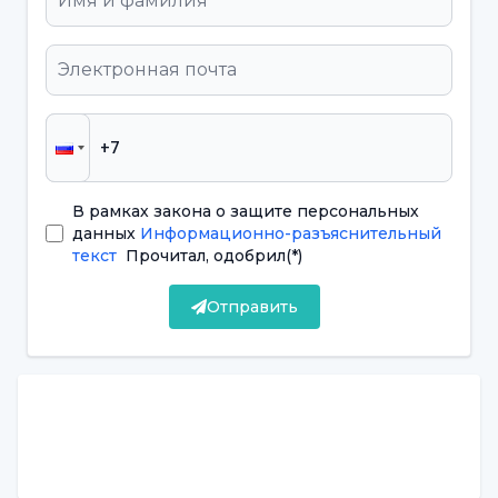
зубов.
Кто такой педодонт (детский
стоматолог)?
Педодонт - это стоматолог,
В рамках закона о защите персональных
специализирующийся на детской
данных
Информационно-разъяснительный
стоматологии и занимающийся здоровьем
текст
Прочитал, одобрил
(*)
полости рта и зубов детей от младенчества
Отправить
до подросткового возраста. Педодонты - это
специалисты, прошедшие специальную
подготовку для профилактики, ранней
диагностики и лечения возможных
стоматологических проблем, следя за
процессами развития зубов у детей.