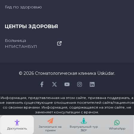
входит следующее:
Гид по здоровью
Проведение первого
ЦЕНТРЫ ЗДОРОВЬЯ
стоматологического осмотра детей и
обеспечение регулярных осмотров,
Больница
НПИСТАНБУЛ
Следить за здоровым развитием
молочных зубов,
Проведение профилактического
©
2026
Стоматологическая клиника Üsküdar
.
лечения кариеса у детей,
Facebook
Twitter
Youtube
Instagram
Linkedin
Использование протезов для
Информация, представленная на этом сайте, призвана поддержать, а
предотвращения потери зубов,
не заменить существующие отношения посетителей сайта/пациентов
со своими врачами. Информация, содержащаяся на этом сайте, не
заменяет консультации с врачом.
Следить за состоянием зубов и
челюстей у детей и при необходимости
Записаться на
Виртуальный тур
Доступность
WhatsApp
прием
360°
проводить ортодонтическое лечение,