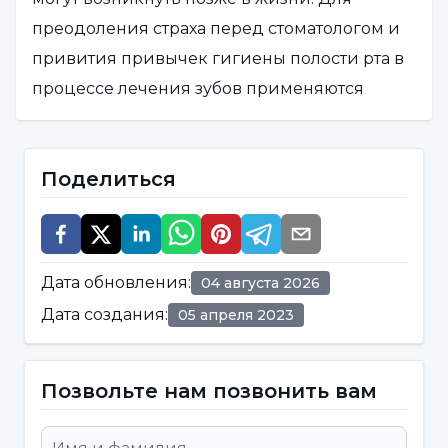
преодоления страха перед стоматологом и
привития привычек гигиены полости рта в
процессе лечения зубов применяются
специальные подходы.
Поскольку строение полости рта и развитие
Поделиться
зубов у детей отличаются от взрослых,
детские стоматологи тщательно следят за
развитием челюстей и зубов, используя
Дата обновления
:
04 августа 2026
специальные методы лечения для детей.
Дата создания
:
05 апреля 2023
Детская стоматология - это не только область
лечения; она также важна для
профилактики кариеса, раннего выявления
Позвольте нам позвонить вам
ортодонтических проблем и формирования
привычек, поддерживающих здоровье