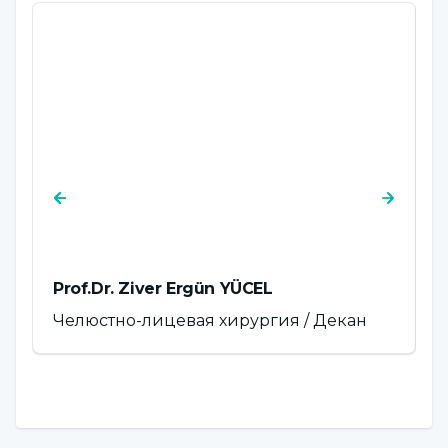
Prof.Dr. Ziver Ergün YÜCEL
P
Челюстно-лицевая хирургия / Декан
П